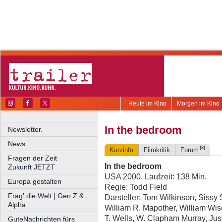
Heute im Kino
Morgen im Kino
In the bedroom
Newsletter.
News.
(3)
Kurzinfo
Filmkritik
Forum
Fragen der Zeit
In the bedroom
Zukunft JETZT
USA 2000, Laufzeit: 138 Min.
Europa gestalten
Regie: Todd Field
Frag' die Welt | Gen Z &
Darsteller: Tom Wilkinson, Sissy 
Alpha
William R. Mapother, William Wis
T. Wells, W. Clapham Murray, Just
GuteNachrichten fürs