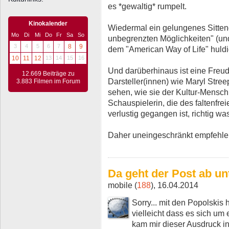
es *gewaltig* rumpelt.
Kinokalender
Wiedermal ein gelungenes Sitte
Mo
Di
Mi
Do
Fr
Sa
So
unbegrenzten Möglichkeiten" (u
3
4
5
6
7
8
9
dem "American Way of Life" huldig
10
11
12
13
14
15
16
Und darüberhinaus ist eine Freu
12.669 Beiträge zu
Darsteller(innen) wie Maryl Stree
3.883 Filmen im Forum
sehen, wie sie der Kultur-Mensch
Schauspielerin, die des faltenfre
verlustig gegangen ist, richtig 
Daher uneingeschränkt empfehlen
Da geht der Post ab unt
mobile (
188
), 16.04.2014
Sorry... mit den Popolskis 
vielleicht dass es sich um 
kam mir dieser Ausdruck in