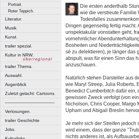
Portrait.
Die ersten anderthalb Stu
Roter Teppich.
wie die verstreute Familie
Todesfalles zusammenkommt
Literatur.
Dingen gegenseitig fertig macht.
Musik.
unspektakulär vonstatten geht, fr
Kunst.
vornehmlicher Abendunterhaltung 
Bosheiten und Niederträchtigkei
trailer spezial.
sé zu delektieren), je länger da
Kultur in NRW.
abspult, was für einen Sinn das h
anzuschauen.
trailer Thema.
Auswahl.
Natürlich stehen Darsteller aus 
wie Maryl Streep, Julia Roberts,
Augenblick
Benedict Cumberbitch dafür ein,
Zuletzt gelacht: Cartoons.
gewissen Zweck verfolgt (von ei
––––––––––––––––––––
Nicholson, Chris Cooper, Margo 
Upham und Abigail Breslin hervo
Verlosungen.
trailer Geschichte
Je mehr sich der Streifen jedoch
wird einem, dass der ganze "Trub
Jobs.
nichts anderes ist, als Aufbauarbe
Kulturlinks.