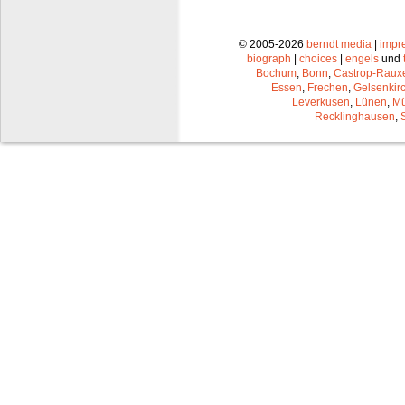
© 2005-2026
berndt media
|
impr
biograph
|
choices
|
engels
und
Bochum
,
Bonn
,
Castrop-Raux
Essen
,
Frechen
,
Gelsenkir
Leverkusen
,
Lünen
,
Mü
Recklinghausen
,