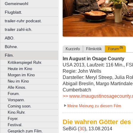
Gemeinwohl
Flugblatt.
trailer-ruhr podcast.
trailer zahl-ich.
ABO.
Bühne.
(5)
Kurzinfo
Filmkritik
Forum
Film.
Im August in Osage County
Kritikerspiegel Ruhr.
USA 2013, Laufzeit: 116 Min., F
Heute im Kino
Regie: John Wells
Morgen im Kino
Darsteller: Meryl Streep, Julia 
Neu im Kino
Abigail Breslin, Margo Martindale
Alle Kinos.
Cumberbatch
Forum.
>> www.imaugustinosagecounty.
Vorspann.
Meine Meinung zu diesem Film
Coming soon.
Kino.Ruhr.
Foyer.
Die wahren Götter des
Festival.
SeBiG (
30
), 13.08.2014
Gespräch zum Film.