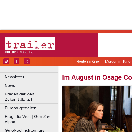
Heute im Kino
Morgen im Kino
Im August in Osage Co
Newsletter.
News.
Fragen der Zeit
Zukunft JETZT
Europa gestalten
Frag' die Welt | Gen Z &
Alpha
GuteNachrichten fürs