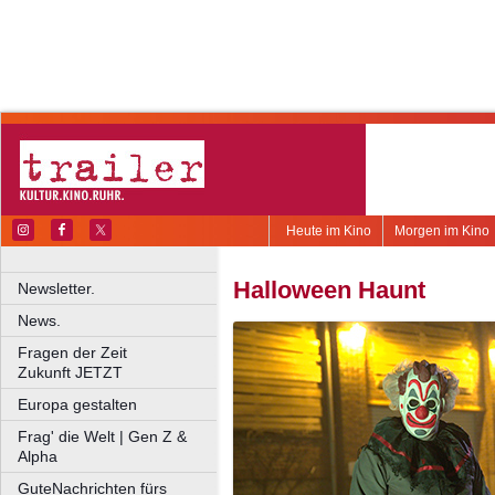
Heute im Kino
Morgen im Kino
Halloween Haunt
Newsletter.
News.
Fragen der Zeit
Zukunft JETZT
Europa gestalten
Frag' die Welt | Gen Z &
Alpha
GuteNachrichten fürs