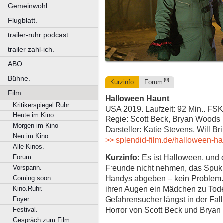
Gemeinwohl
Flugblatt.
trailer-ruhr podcast.
trailer zahl-ich.
ABO.
Bühne.
(0)
Kurzinfo
Forum
Film.
Halloween Haunt
Kritikerspiegel Ruhr.
USA 2019, Laufzeit: 92 Min., FSK
Heute im Kino
Regie: Scott Beck, Bryan Woods
Morgen im Kino
Darsteller: Katie Stevens, Will Br
Neu im Kino
>> splendid-film.de/halloween-ha
Alle Kinos.
Kurzinfo:
Es ist Halloween, und 
Forum.
Freunde nicht nehmen, das Spukh
Vorspann.
Handys abgeben – kein Problem. U
Coming soon.
ihren Augen ein Mädchen zu Tode 
Kino.Ruhr.
Gefahrensucher längst in der Fall
Foyer.
Horror von Scott Beck und Bryan
Festival.
Gespräch zum Film.