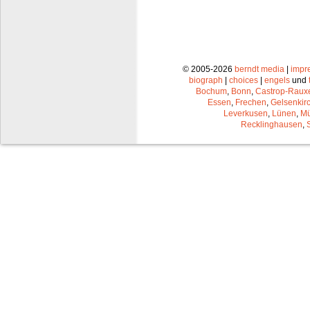
© 2005-2026
berndt media
|
impr
biograph
|
choices
|
engels
und
Bochum
,
Bonn
,
Castrop-Raux
Essen
,
Frechen
,
Gelsenkir
Leverkusen
,
Lünen
,
Mü
Recklinghausen
,