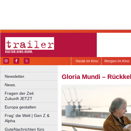
Heute im Kino
Morgen im Kino
Gloria Mundi – Rückke
Newsletter.
News.
Fragen der Zeit
Zukunft JETZT
Europa gestalten
Frag' die Welt | Gen Z &
Alpha
GuteNachrichten fürs