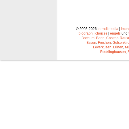
© 2005-2026
berndt media
|
impr
biograph
|
choices
|
engels
und
Bochum
,
Bonn
,
Castrop-Raux
Essen
,
Frechen
,
Gelsenkir
Leverkusen
,
Lünen
,
Mü
Recklinghausen
,