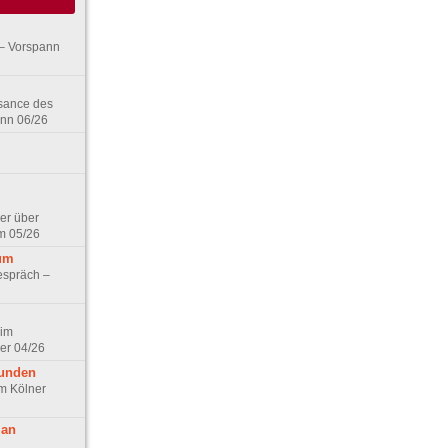
– Vorspann
ssance des
ann 06/26
er über
m 05/26
aum
espräch –
 im
er 04/26
eunden
im Kölner
 an