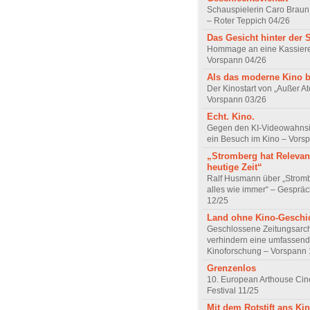
Schauspielerin Caro Braun
– Roter Teppich 04/26
Das Gesicht hinter der 
Hommage an eine Kassiere
Vorspann 04/26
Als das moderne Kino 
Der Kinostart von „Außer A
Vorspann 03/26
Echt. Kino.
Gegen den KI-Videowahnsin
ein Besuch im Kino – Vors
„Stromberg hat Relevanz
heutige Zeit“
Ralf Husmann über „Strom
alles wie immer“ – Gesprä
12/25
Land ohne Kino-Geschi
Geschlossene Zeitungsarc
verhindern eine umfassend
Kinoforschung – Vorspann 
Grenzenlos
10. European Arthouse Ci
Festival 11/25
Mit dem Rotstift ans Ki