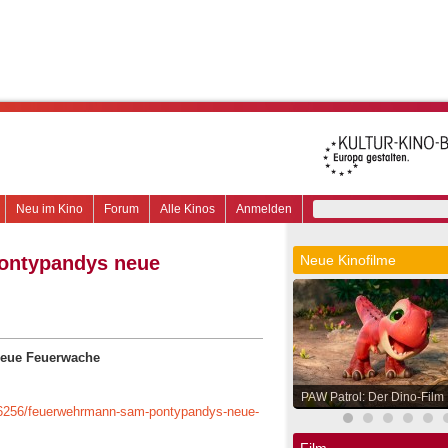
Neu im Kino
Forum
Alle Kinos
Anmelden
ontypandys neue
Neue Kinofilme
eue Feuerwache
PAW Patrol: Der Dino-Film
176256/feuerwehrmann-sam-pontypandys-neue-
Film.