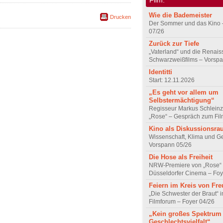
Wie die Bademeister
Drucken
Der Sommer und das Kino 
07/26
Zurück zur Tiefe
„Vaterland“ und die Renai
Schwarzweißfilms – Vorsp
Identitti
Start: 12.11.2026
„Es geht vor allem um
Selbstermächtigung“
Regisseur Markus Schleinz
„Rose“ – Gespräch zum Fil
Kino als Diskussionsr
Wissenschaft, Klima und G
Vorspann 05/26
Die Hose als Freiheit
NRW-Premiere von „Rose“
Düsseldorfer Cinema – Foy
Feiern im Kreis von Fr
„Die Schwester der Braut“ 
Filmforum – Foyer 04/26
„Kein großes Spektrum
Geschlechtsvielfalt“