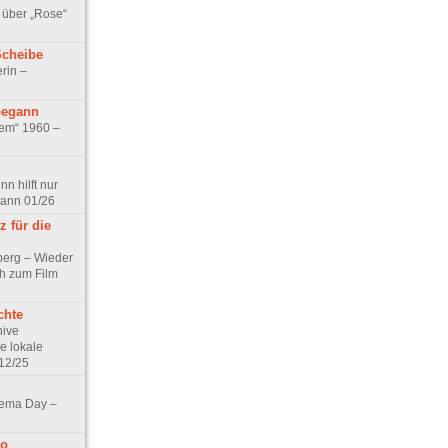
 über „Rose“
Scheibe
rin –
begann
tem“ 1960 –
n hilft nur
pann 01/26
 für die
berg – Wieder
ch zum Film
chte
hive
e lokale
12/25
nema Day –
no