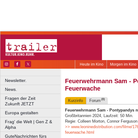
Heute im Kino
Morgen im Kino
Feuerwehrmann Sam - P
Newsletter.
Feuerwache
News.
Fragen der Zeit
(0)
Kurzinfo
Forum
Zukunft JETZT
Feuerwehrmann Sam - Pontypandys n
Europa gestalten
Großbritannien 2024, Laufzeit: 50 Min.
Regie: Colleen Morton, Connor Ferguson
Frag' die Welt | Gen Z &
>> www.leoninedistribution.com/filme/
Alpha
feuerwache.html
GuteNachrichten fürs