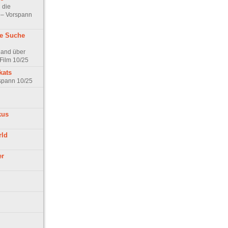
 die
t – Vorspann
ne Suche
land über
Film 10/25
kats
rspann 10/25
kus
rld
er