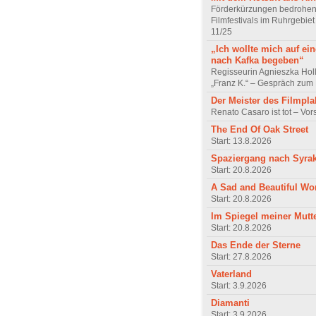
Förderkürzungen bedrohen
Filmfestivals im Ruhrgebie
11/25
„Ich wollte mich auf ei
nach Kafka begeben“
Regisseurin Agnieszka Hol
„Franz K.“ – Gespräch zum 
Der Meister des Filmpla
Renato Casaro ist tot – Vo
The End Of Oak Street
Start: 13.8.2026
Spaziergang nach Syra
Start: 20.8.2026
A Sad and Beautiful Wo
Start: 20.8.2026
Im Spiegel meiner Mutt
Start: 20.8.2026
Das Ende der Sterne
Start: 27.8.2026
Vaterland
Start: 3.9.2026
Diamanti
Start: 3.9.2026