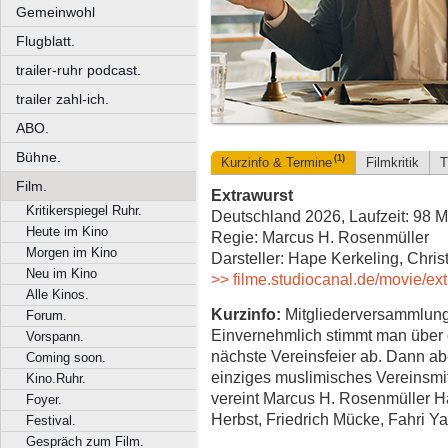
Gemeinwohl
Flugblatt.
trailer-ruhr podcast.
trailer zahl-ich.
ABO.
Bühne.
(1)
Kurzinfo & Termine
Filmkritik
T
Film.
Extrawurst
Kritikerspiegel Ruhr.
Deutschland 2026, Laufzeit: 98 M
Heute im Kino
Regie: Marcus H. Rosenmüller
Morgen im Kino
Darsteller: Hape Kerkeling, Chris
Neu im Kino
>> filme.studiocanal.de/movie/extr
Alle Kinos.
Kurzinfo:
Mitgliederversammlung
Forum.
Einvernehmlich stimmt man über d
Vorspann.
nächste Vereinsfeier ab. Dann aber 
Coming soon.
einziges muslimisches Vereinsmi
Kino.Ruhr.
vereint Marcus H. Rosenmüller H
Foyer.
Herbst, Friedrich Mücke, Fahri Y
Festival.
Gespräch zum Film.