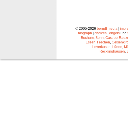
© 2005-2026
berndt media
|
impr
biograph
|
choices
|
engels
und
Bochum
,
Bonn
,
Castrop-Raux
Essen
,
Frechen
,
Gelsenkir
Leverkusen
,
Lünen
,
Mü
Recklinghausen
,