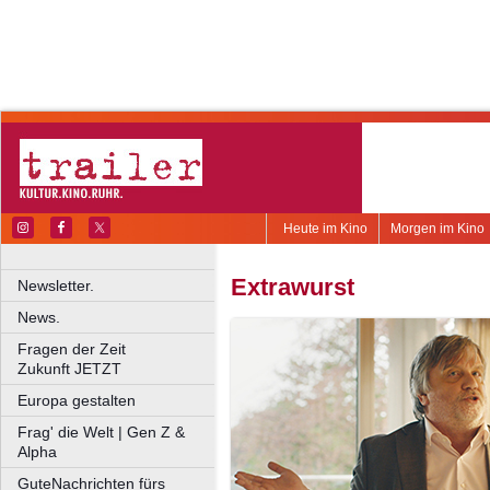
Heute im Kino
Morgen im Kino
Extrawurst
Newsletter.
News.
Fragen der Zeit
Zukunft JETZT
Europa gestalten
Frag' die Welt | Gen Z &
Alpha
GuteNachrichten fürs