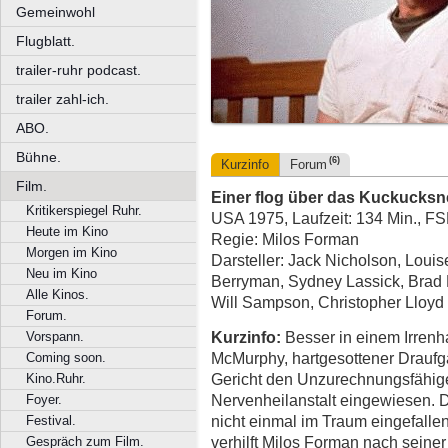
Gemeinwohl
Flugblatt.
trailer-ruhr podcast.
trailer zahl-ich.
ABO.
Bühne.
(6)
Kurzinfo
Forum
Film.
Einer flog über das Kuckucksn
Kritikerspiegel Ruhr.
USA 1975, Laufzeit: 134 Min., F
Heute im Kino
Regie: Milos Forman
Morgen im Kino
Darsteller: Jack Nicholson, Louis
Neu im Kino
Berryman, Sydney Lassick, Brad 
Alle Kinos.
Will Sampson, Christopher Lloyd
Forum.
Kurzinfo:
Besser in einem Irrenha
Vorspann.
McMurphy, hartgesottener Draufg
Coming soon.
Gericht den Unzurechnungsfähigen
Kino.Ruhr.
Nervenheilanstalt eingewiesen. D
Foyer.
nicht einmal im Traum eingefallen
Festival.
verhilft Milos Forman nach sein
Gespräch zum Film.