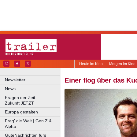
Heute im Kino
Morgen im Kino
Einer flog über das K
Newsletter.
News.
Fragen der Zeit
Zukunft JETZT
Europa gestalten
Frag' die Welt | Gen Z &
Alpha
GuteNachrichten fürs