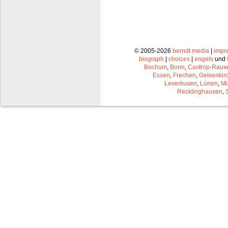
© 2005-2026
berndt media
|
impr
biograph
|
choices
|
engels
und
Bochum
,
Bonn
,
Castrop-Raux
Essen
,
Frechen
,
Gelsenkir
Leverkusen
,
Lünen
,
Mü
Recklinghausen
,