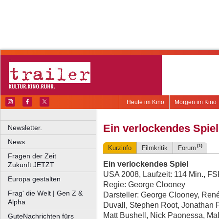
Heute im Kino
Morgen im Kino
Ein verlockendes Spiel
Newsletter.
News.
(1)
Kurzinfo
Filmkritik
Forum
Fragen der Zeit
Ein verlockendes Spiel
Zukunft JETZT
USA 2008, Laufzeit: 114 Min., FS
Europa gestalten
Regie: George Clooney
Frag' die Welt | Gen Z &
Darsteller: George Clooney, Ren
Alpha
Duvall, Stephen Root, Jonathan 
Matt Bushell, Nick Paonessa, Ma
GuteNachrichten fürs