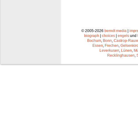
© 2005-2026
berndt media
|
impr
biograph
|
choices
|
engels
und
Bochum
,
Bonn
,
Castrop-Raux
Essen
,
Frechen
,
Gelsenkir
Leverkusen
,
Lünen
,
Mü
Recklinghausen
,