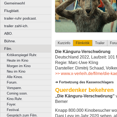
Gemeinwohl
Flugblatt.
trailer-ruhr podcast.
trailer zahl-ich.
ABO.
Bühne.
Kurzinfo
Filmkritik
Trailer
For
Film.
Die Känguru-Verschwörung
Kritikerspiegel Ruhr.
Deutschland 2022, Laufzeit: 101 
Heute im Kino
Regie: Marc-Uwe Kling
Morgen im Kino
Darsteller: Dimitrij Schaad, Vol
Neu im Kino
>> www.x-verleih.de/filme/die-k
Alle Kinos.
Fortsetzung des Kassenschlagers
Forum.
Vorspann.
Querdenker bekehren
Coming soon.
„Die Känguru-Verschwörung“
v
Kino.Ruhr.
Berner
Foyer.
Festival.
Knapp 800.000 Kinobesucher wol
Gespräch zum Film.
Dani Levy im Jahr 2020 sehen, a