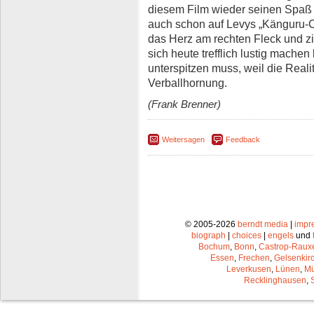
diesem Film wieder seinen Spaß 
auch schon auf Levys „Känguru-C
das Herz am rechten Fleck und 
sich heute trefflich lustig mach
unterspitzen muss, weil die Realit
Verballhornung.
(Frank Brenner)
Weitersagen
Feedback
© 2005-2026
berndt media
|
impr
biograph
|
choices
|
engels
und
Bochum
,
Bonn
,
Castrop-Raux
Essen
,
Frechen
,
Gelsenkir
Leverkusen
,
Lünen
,
Mü
Recklinghausen
,