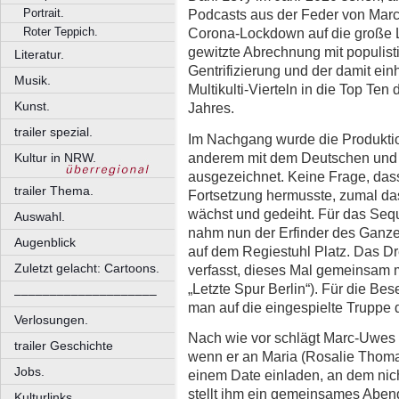
Portrait.
Podcasts aus der Feder von Marc
Roter Teppich.
Corona-Lockdown auf die große L
gewitzte Abrechnung mit populist
Literatur.
Gentrifizierung und der damit e
Musik.
Multikulti-Vierteln in die Top Te
Kunst.
Jahres.
trailer spezial.
Im Nachgang wurde die Produktion 
anderem mit dem Deutschen und 
Kultur in NRW.
ausgezeichnet. Keine Frage, da
trailer Thema.
Fortsetzung hermusste, zumal da
wächst und gedeiht. Für das Seq
Auswahl.
nahm nun der Erfinder des Ganze
Augenblick
auf dem Regiestuhl Platz. Das Dr
Zuletzt gelacht: Cartoons.
verfasst, dieses Mal gemeinsam mi
„Letzte Spur Berlin“). Für die Be
––––––––––––––––––––
man auf die eingespielte Truppe d
Verlosungen.
Nach wie vor schlägt Marc-Uwes (
trailer Geschichte
wenn er an Maria (Rosalie Thoma
Jobs.
einem Date einladen, an dem nic
stellt ihm ein gemeinsames Abend
Kulturlinks.