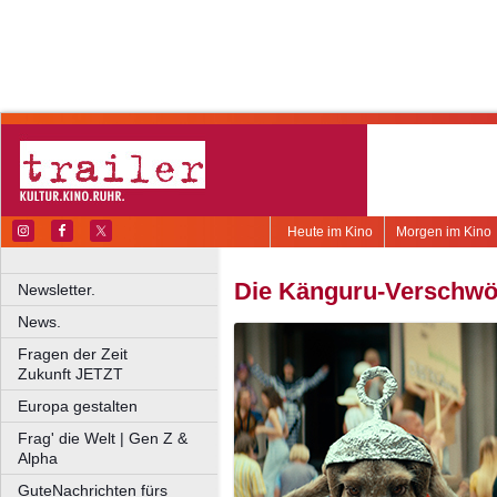
Heute im Kino
Morgen im Kino
Die Känguru-Verschw
Newsletter.
News.
Fragen der Zeit
Zukunft JETZT
Europa gestalten
Frag' die Welt | Gen Z &
Alpha
GuteNachrichten fürs