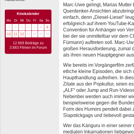
Marc-Uwe gelingt, Marias Mutter L
Querdenker-Ansichten abzubringen
Kinokalender
einfach, denn „Diesel-Liesel“ leug
Mo
Di
Mi
Do
Fr
Sa
So
erfolgreich auf ihrem YouTube-Ka
3
4
5
6
7
8
9
Convention für Anhänger von Vers
10
11
12
13
14
15
16
bei der sie unmittelbar vor dem
Fürmann) auftreten soll. Marc-U
12.669 Beiträge zu
3.883 Filmen im Forum
großen Herausforderung, zumal d
als ihren neuen Hauptgegner aus
Wie bereits im Vorgängerfilm zerf
etliche kleine Episoden, die sic
Haupthandlung aufreihen. In die
Zitate aus der Popkultur, seien 
„ALF“ oder Jump and Run-Videosp
Nebenbei werden auch immer wie
beispielsweise gegen die Bunde
Form des Humors pendelt dabei z
Slapstickgags und liebevoll gesta
Wer das Känguru in einer seiner 
medialen Inkarnationen liebgewon