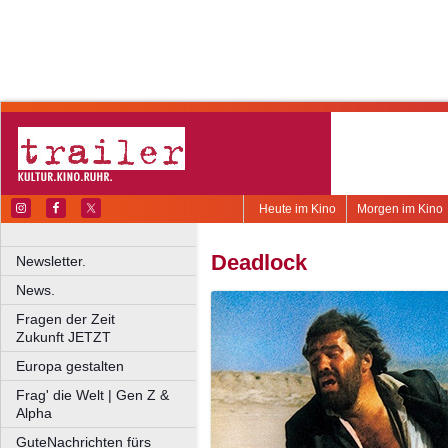
Heute im Kino
Morgen im Kino
Deadlock
Newsletter.
News.
Fragen der Zeit
Zukunft JETZT
Europa gestalten
Frag' die Welt | Gen Z &
Alpha
GuteNachrichten fürs