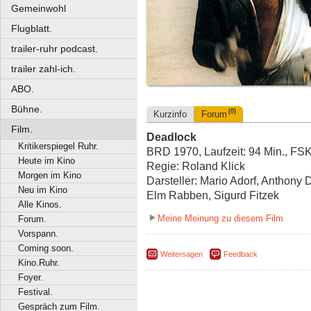
Gemeinwohl
Flugblatt.
trailer-ruhr podcast.
trailer zahl-ich.
ABO.
Bühne.
(0)
Kurzinfo
Forum
Film.
Deadlock
Kritikerspiegel Ruhr.
BRD 1970, Laufzeit: 94 Min., FS
Heute im Kino
Regie: Roland Klick
Morgen im Kino
Darsteller: Mario Adorf, Anthon
Neu im Kino
Elm Rabben, Sigurd Fitzek
Alle Kinos.
Meine Meinung zu diesem Film
Forum.
Vorspann.
Coming soon.
Weitersagen
Feedback
Kino.Ruhr.
Foyer.
Festival.
Gespräch zum Film.