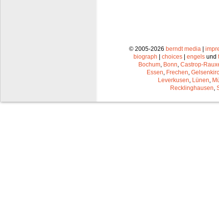
© 2005-2026
berndt media
|
impr
biograph
|
choices
|
engels
und
Bochum
,
Bonn
,
Castrop-Raux
Essen
,
Frechen
,
Gelsenkir
Leverkusen
,
Lünen
,
Mü
Recklinghausen
,