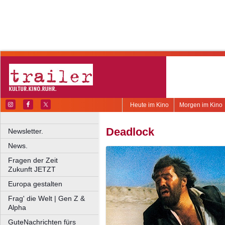
Heute im Kino
Morgen im Kino
Deadlock
Newsletter.
News.
Fragen der Zeit
Zukunft JETZT
Europa gestalten
Frag' die Welt | Gen Z &
Alpha
GuteNachrichten fürs