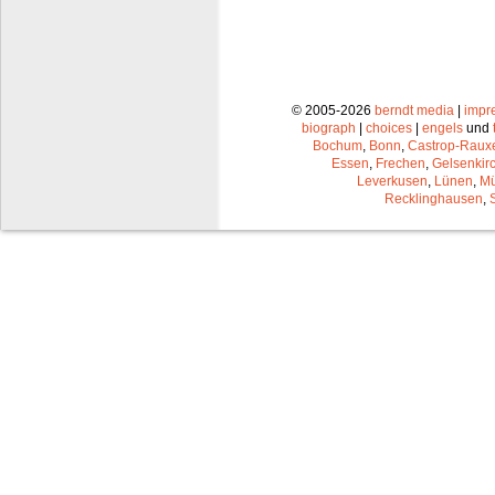
© 2005-2026
berndt media
|
impr
biograph
|
choices
|
engels
und
Bochum
,
Bonn
,
Castrop-Raux
Essen
,
Frechen
,
Gelsenkir
Leverkusen
,
Lünen
,
Mü
Recklinghausen
,