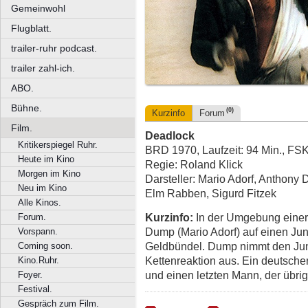
Gemeinwohl
Flugblatt.
trailer-ruhr podcast.
trailer zahl-ich.
ABO.
Bühne.
(0)
Kurzinfo
Forum
Film.
Deadlock
Kritikerspiegel Ruhr.
BRD 1970, Laufzeit: 94 Min., FS
Heute im Kino
Regie: Roland Klick
Morgen im Kino
Darsteller: Mario Adorf, Anthon
Neu im Kino
Elm Rabben, Sigurd Fitzek
Alle Kinos.
Kurzinfo:
In der Umgebung einer 
Forum.
Dump (Mario Adorf) auf einen J
Vorspann.
Geldbündel. Dump nimmt den Jung
Coming soon.
Kettenreaktion aus. Ein deutsche
Kino.Ruhr.
und einen letzten Mann, der übrig
Foyer.
Festival.
Gespräch zum Film.