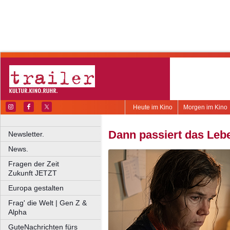
Heute im Kino
Morgen im Kino
Dann passiert das Leb
Newsletter.
News.
Fragen der Zeit
Zukunft JETZT
Europa gestalten
Frag' die Welt | Gen Z &
Alpha
GuteNachrichten fürs