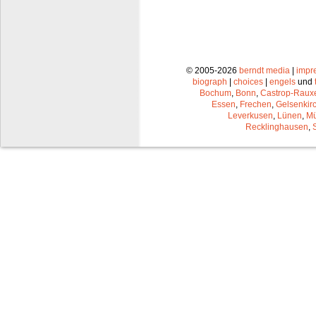
© 2005-2026
berndt media
|
impr
biograph
|
choices
|
engels
und
Bochum
,
Bonn
,
Castrop-Raux
Essen
,
Frechen
,
Gelsenkir
Leverkusen
,
Lünen
,
Mü
Recklinghausen
,