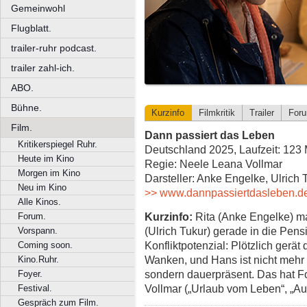
Gemeinwohl
Flugblatt.
trailer-ruhr podcast.
trailer zahl-ich.
ABO.
Bühne.
Kurzinfo
Filmkritik
Trailer
For
Film.
Dann passiert das Leben
Kritikerspiegel Ruhr.
Deutschland 2025, Laufzeit: 123 
Heute im Kino
Regie: Neele Leana Vollmar
Morgen im Kino
Darsteller: Anke Engelke, Ulrich
Neu im Kino
>> www.dannpassiertdasleben.d
Alle Kinos.
Kurzinfo:
Rita (Anke Engelke) ma
Forum.
(Ulrich Tukur) gerade in die Pens
Vorspann.
Konfliktpotenzial: Plötzlich gerät
Coming soon.
Wanken, und Hans ist nicht mehr
Kino.Ruhr.
sondern dauerpräsent. Das hat 
Foyer.
Vollmar („Urlaub vom Leben“, „A
Festival.
Gespräch zum Film.