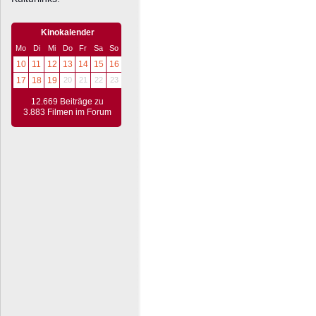
Kinokalender
Mo
Di
Mi
Do
Fr
Sa
So
10
11
12
13
14
15
16
17
18
19
20
21
22
23
12.669 Beiträge zu
3.883 Filmen im Forum