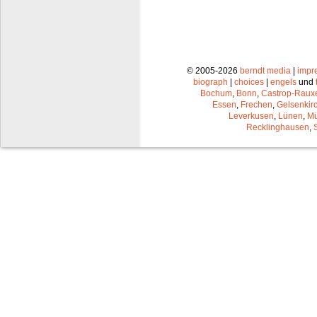
© 2005-2026
berndt media
|
impr
biograph
|
choices
|
engels
und
Bochum
,
Bonn
,
Castrop-Raux
Essen
,
Frechen
,
Gelsenkir
Leverkusen
,
Lünen
,
Mü
Recklinghausen
,