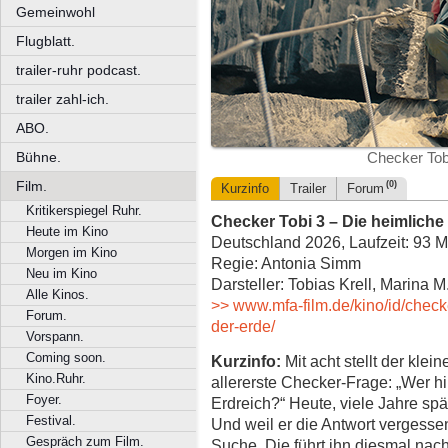
Gemeinwohl
Flugblatt.
trailer-ruhr podcast.
trailer zahl-ich.
ABO.
Bühne.
Checker Tobi
Film.
(0)
Kurzinfo
Trailer
Forum
Kritikerspiegel Ruhr.
Checker Tobi 3 – Die heimliche
Heute im Kino
Deutschland 2026, Laufzeit: 93 M
Morgen im Kino
Regie: Antonia Simm
Neu im Kino
Darsteller: Tobias Krell, Marina 
Alle Kinos.
>> www.mfa-film.de/kino/id/checke
Forum.
der-erde/
Vorspann.
Coming soon.
Kurzinfo:
Mit acht stellt der kle
Kino.Ruhr.
allererste Checker-Frage: „Wer h
Foyer.
Erdreich?“ Heute, viele Jahre spät
Festival.
Und weil er die Antwort vergessen 
Gespräch zum Film.
Suche. Die führt ihn diesmal na