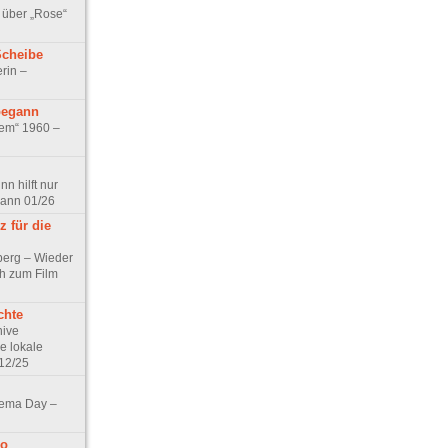
 über „Rose“
Scheibe
rin –
begann
tem“ 1960 –
n hilft nur
pann 01/26
 für die
berg – Wieder
ch zum Film
chte
hive
e lokale
12/25
nema Day –
no