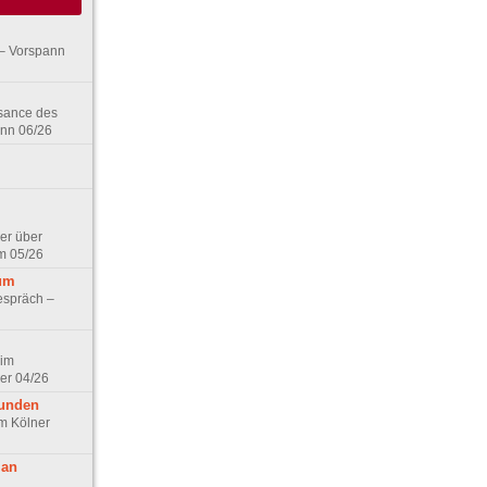
– Vorspann
ssance des
ann 06/26
er über
m 05/26
aum
espräch –
 im
er 04/26
eunden
im Kölner
 an