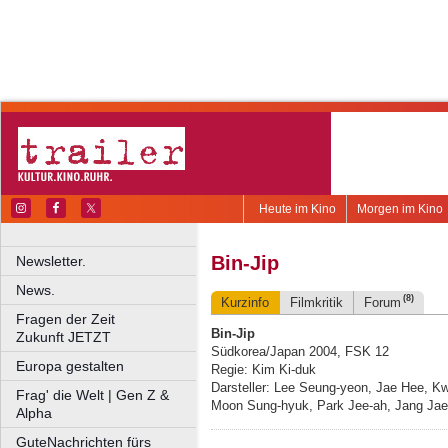
Heute im Kino
Morgen im Kino
Bin-Jip
Newsletter.
News.
(8)
Kurzinfo
Filmkritik
Forum
Fragen der Zeit
Bin-Jip
Zukunft JETZT
Südkorea/Japan 2004, FSK 12
Europa gestalten
Regie: Kim Ki-duk
Darsteller: Lee Seung-yeon, Jae Hee, K
Frag' die Welt | Gen Z &
Moon Sung-hyuk, Park Jee-ah, Jang Jae
Alpha
GuteNachrichten fürs