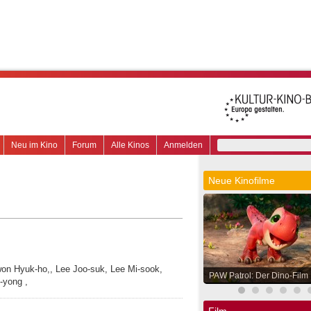
Neu im Kino
Forum
Alle Kinos
Anmelden
Neue Kinofilme
won Hyuk-ho,, Lee Joo-suk, Lee Mi-sook,
PAW Patrol: Der Dino-Film
-yong ,
Film.