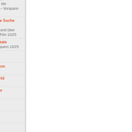
 die
t – Vorspann
ne Suche
land über
Film 10/25
kats
rspann 10/25
kus
rld
er