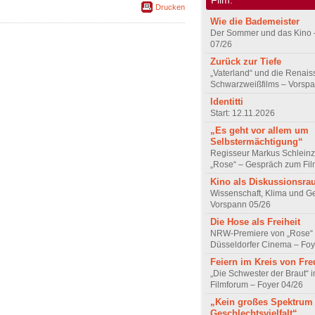
Drucken
Wie die Bademeister
Der Sommer und das Kino 
07/26
Zurück zur Tiefe
„Vaterland“ und die Renai
Schwarzweißfilms – Vorsp
Identitti
Start: 12.11.2026
„Es geht vor allem um
Selbstermächtigung“
Regisseur Markus Schleinz
„Rose“ – Gespräch zum Fil
Kino als Diskussionsr
Wissenschaft, Klima und G
Vorspann 05/26
Die Hose als Freiheit
NRW-Premiere von „Rose“
Düsseldorfer Cinema – Foy
Feiern im Kreis von Fr
„Die Schwester der Braut“ 
Filmforum – Foyer 04/26
„Kein großes Spektrum
Geschlechtsvielfalt“