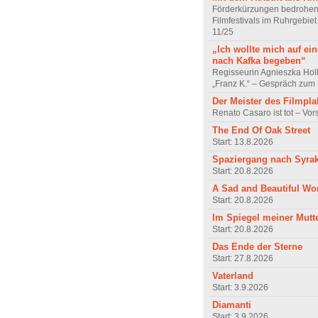
Förderkürzungen bedrohen
Filmfestivals im Ruhrgebie
11/25
„Ich wollte mich auf ei
nach Kafka begeben“
Regisseurin Agnieszka Hol
„Franz K.“ – Gespräch zum 
Der Meister des Filmpla
Renato Casaro ist tot – Vo
The End Of Oak Street
Start: 13.8.2026
Spaziergang nach Syra
Start: 20.8.2026
A Sad and Beautiful Wo
Start: 20.8.2026
Im Spiegel meiner Mutt
Start: 20.8.2026
Das Ende der Sterne
Start: 27.8.2026
Vaterland
Start: 3.9.2026
Diamanti
Start: 3.9.2026