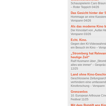
Schauspielerin Caro Braun
– Roter Teppich 04/26
Das Gesicht hinter der 
Hommage an eine Kassiere
Vorspann 04/26
Als das moderne Kino 
Der Kinostart von „Außer A
Vorspann 03/26
Echt. Kino.
Gegen den KI-Videowahnsin
ein Besuch im Kino – Vors
„Stromberg hat Relevanz
heutige Zeit“
Ralf Husmann über „Strom
alles wie immer“ – Gesprä
12/25
Land ohne Kino-Geschi
Geschlossene Zeitungsarc
verhindern eine umfassend
Kinoforschung – Vorspann 
Grenzenlos
10. European Arthouse Ci
Festival 11/25
Mit dem Rotstift ans Ki