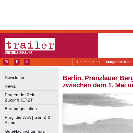
Heute im Kino
Morgen im Kino
Berlin, Prenzlauer Be
Newsletter.
zwischen dem 1. Mai un
News.
Fragen der Zeit
Zukunft JETZT
Europa gestalten
Frag' die Welt | Gen Z &
Alpha
GuteNachrichten fürs