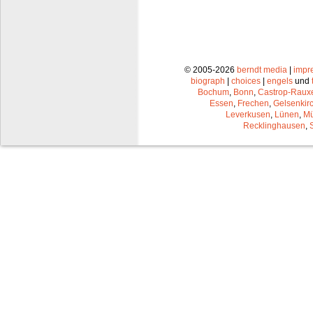
© 2005-2026
berndt media
|
impr
biograph
|
choices
|
engels
und
Bochum
,
Bonn
,
Castrop-Raux
Essen
,
Frechen
,
Gelsenkir
Leverkusen
,
Lünen
,
Mü
Recklinghausen
,