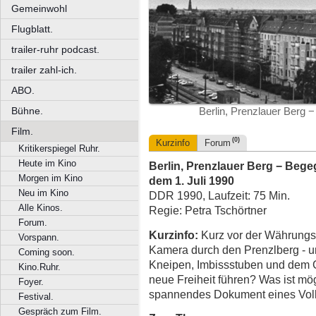
Gemeinwohl
Flugblatt.
trailer-ruhr podcast.
trailer zahl-ich.
ABO.
Bühne.
Berlin, Prenzlauer Berg
Film.
(0)
Kurzinfo
Forum
Kritikerspiegel Ruhr.
Heute im Kino
Berlin, Prenzlauer Berg − Beg
Morgen im Kino
dem 1. Juli 1990
Neu im Kino
DDR 1990, Laufzeit: 75 Min.
Alle Kinos.
Regie: Petra Tschörtner
Forum.
Kurzinfo:
Kurz vor der Währungsun
Vorspann.
Kamera durch den Prenzlberg - 
Coming soon.
Kneipen, Imbissstuben und dem
Kino.Ruhr.
neue Freiheit führen? Was ist mö
Foyer.
spannendes Dokument eines Vol
Festival.
Gespräch zum Film.