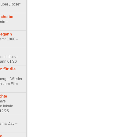
 über „Rose“
Scheibe
rin –
begann
tem“ 1960 –
n hilft nur
pann 01/26
 für die
berg – Wieder
ch zum Film
chte
hive
e lokale
12/25
nema Day –
no