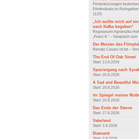
Förderkürzungen bedrohen
Filmfestivals im Ruhrgebie
11/25
„Ich wollte mich auf ei
nach Kafka begeben“
Regisseurin Agnieszka Hol
„Franz K.“ – Gespräch zum 
Der Meister des Filmpla
Renato Casaro ist tot – Vo
The End Of Oak Street
Start: 13.8.2026
Spaziergang nach Syra
Start: 20.8.2026
A Sad and Beautiful Wo
Start: 20.8.2026
Im Spiegel meiner Mutt
Start: 20.8.2026
Das Ende der Sterne
Start: 27.8.2026
Vaterland
Start: 3.9.2026
Diamanti
Start: 3.9.2026