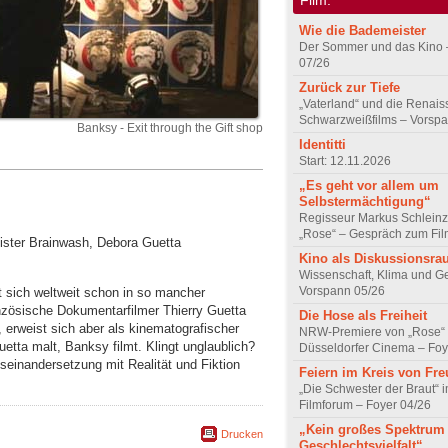
Wie die Bademeister
Der Sommer und das Kino 
07/26
Zurück zur Tiefe
„Vaterland“ und die Renai
Schwarzweißfilms – Vorsp
Banksy - Exit through the Gift shop
Identitti
Start: 12.11.2026
„Es geht vor allem um
Selbstermächtigung“
Regisseur Markus Schleinz
„Rose“ – Gespräch zum Fil
Mister Brainwash, Debora Guetta
Kino als Diskussionsr
Wissenschaft, Klima und G
Vorspann 05/26
t sich weltweit schon in so mancher
anzösische Dokumentarfilmer Thierry Guetta
Die Hose als Freiheit
, erweist sich aber als kinematografischer
NRW-Premiere von „Rose“
etta malt, Banksy filmt. Klingt unglaublich?
Düsseldorfer Cinema – Foy
seinandersetzung mit Realität und Fiktion
Feiern im Kreis von Fr
„Die Schwester der Braut“ 
Filmforum – Foyer 04/26
„Kein großes Spektrum
Drucken
Geschlechtsvielfalt“