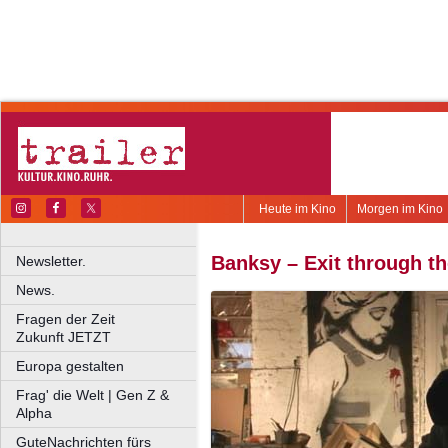
Heute im Kino
Morgen im Kino
Banksy – Exit through th
Newsletter.
News.
Fragen der Zeit
Zukunft JETZT
Europa gestalten
Frag' die Welt | Gen Z &
Alpha
GuteNachrichten fürs