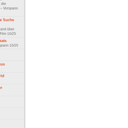
 die
t – Vorspann
ne Suche
land über
Film 10/25
kats
rspann 10/25
kus
rld
er