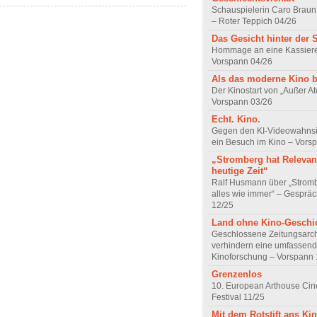
Schauspielerin Caro Braun
– Roter Teppich 04/26
Das Gesicht hinter der 
Hommage an eine Kassiere
Vorspann 04/26
Als das moderne Kino 
Der Kinostart von „Außer A
Vorspann 03/26
Echt. Kino.
Gegen den KI-Videowahnsin
ein Besuch im Kino – Vors
„Stromberg hat Relevanz
heutige Zeit“
Ralf Husmann über „Strom
alles wie immer“ – Gesprä
12/25
Land ohne Kino-Geschi
Geschlossene Zeitungsarc
verhindern eine umfassend
Kinoforschung – Vorspann 
Grenzenlos
10. European Arthouse Ci
Festival 11/25
Mit dem Rotstift ans Ki