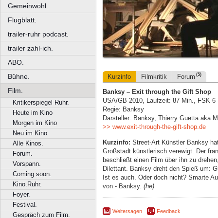
Gemeinwohl
Flugblatt.
trailer-ruhr podcast.
trailer zahl-ich.
ABO.
(5)
Bühne.
Kurzinfo
Filmkritik
Forum
Film.
Banksy – Exit through the Gift Shop
USA/GB 2010, Laufzeit: 87 Min., FSK 6
Kritikerspiegel Ruhr.
Regie: Banksy
Heute im Kino
Darsteller: Banksy, Thierry Guetta aka 
Morgen im Kino
>> www.exit-through-the-gift-shop.de
Neu im Kino
Kurzinfo:
Street-Art Künstler Banksy ha
Alle Kinos.
Großstadt künstlerisch verewigt. Der fr
Forum.
beschließt einen Film über ihn zu drehen
Vorspann.
Dilettant. Banksy dreht den Spieß um: Gu
Coming soon.
Ist es auch. Oder doch nicht? Smarte Au
Kino.Ruhr.
von - Banksy.
(he)
Foyer.
Festival.
Weitersagen
Feedback
Gespräch zum Film.