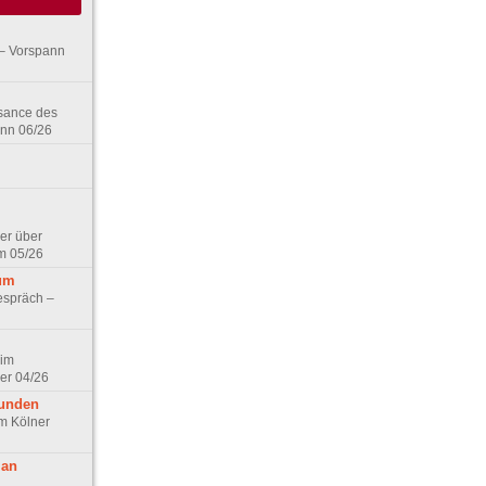
– Vorspann
ssance des
ann 06/26
er über
m 05/26
aum
espräch –
 im
er 04/26
eunden
im Kölner
 an