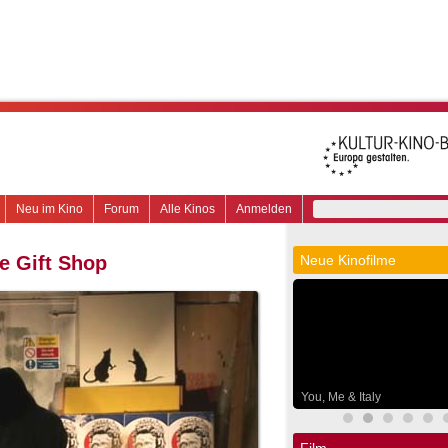
Neu im Kino
Forum
Alle Kinos
Anmelden
e Gift Shop
Neue Kinofilme
You, Me & Italy
Film.