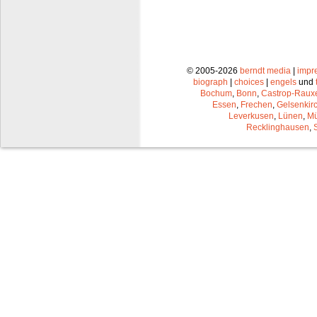
© 2005-2026
berndt media
|
impr
biograph
|
choices
|
engels
und
Bochum
,
Bonn
,
Castrop-Raux
Essen
,
Frechen
,
Gelsenkir
Leverkusen
,
Lünen
,
Mü
Recklinghausen
,