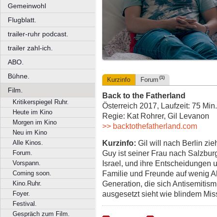
Gemeinwohl
Flugblatt.
trailer-ruhr podcast.
trailer zahl-ich.
ABO.
Bühne.
(1)
Kurzinfo
Forum
Film.
Back to the Fatherland
Kritikerspiegel Ruhr.
Österreich 2017, Laufzeit: 75 Min.
Heute im Kino
Regie: Kat Rohrer, Gil Levanon
Morgen im Kino
>> backtothefatherland.com
Neu im Kino
Kurzinfo:
Gil will nach Berlin zie
Alle Kinos.
Guy ist seiner Frau nach Salzburg
Forum.
Israel, und ihre Entscheidungen 
Vorspann.
Familie und Freunde auf wenig Ak
Coming soon.
Generation, die sich Antisemitis
Kino.Ruhr.
ausgesetzt sieht wie blindem Mi
Foyer.
Festival.
Gespräch zum Film.