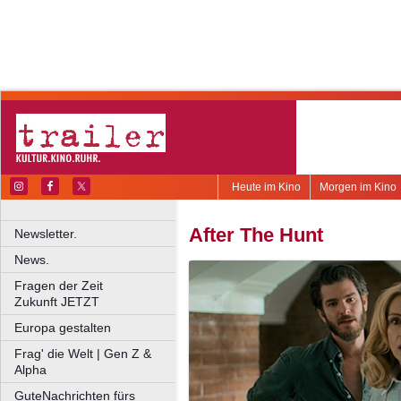
Heute im Kino
Morgen im Kino
After The Hunt
Newsletter.
News.
Fragen der Zeit
Zukunft JETZT
Europa gestalten
Frag' die Welt | Gen Z &
Alpha
GuteNachrichten fürs