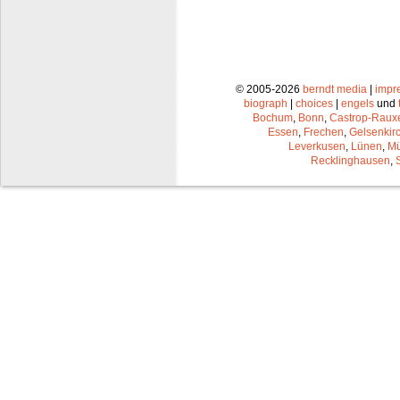
© 2005-2026
berndt media
|
impr
biograph
|
choices
|
engels
und
Bochum
,
Bonn
,
Castrop-Raux
Essen
,
Frechen
,
Gelsenkir
Leverkusen
,
Lünen
,
Mü
Recklinghausen
,