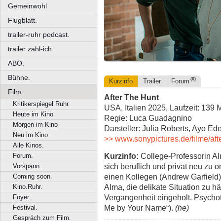
Gemeinwohl
Flugblatt.
trailer-ruhr podcast.
trailer zahl-ich.
ABO.
Bühne.
(0)
Kurzinfo
Trailer
Forum
Film.
After The Hunt
Kritikerspiegel Ruhr.
USA, Italien 2025, Laufzeit: 139 
Heute im Kino
Regie: Luca Guadagnino
Morgen im Kino
Darsteller: Julia Roberts, Ayo Ede
Neu im Kino
>> www.sonypictures.de/filme/aft
Alle Kinos.
Kurzinfo:
College-Professorin Alm
Forum.
sich beruflich und privat neu zu o
Vorspann.
einen Kollegen (Andrew Garfield)
Coming soon.
Alma, die delikate Situation zu hä
Kino.Ruhr.
Vergangenheit eingeholt. Psychot
Foyer.
Me by Your Name“).
(he)
Festival.
Gespräch zum Film.