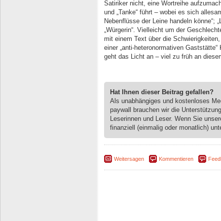
Satiriker nicht, eine Wortreihe aufzumac
und „Tanke“ führt – wobei es sich alles
Nebenflüsse der Leine handeln könne“; „
„Würgerin“. Vielleicht um der Geschlecht
mit einem Text über die Schwierigkeiten,
einer „anti-heteronormativen Gaststätte
geht das Licht an – viel zu früh an dies
Hat Ihnen dieser Beitrag gefallen?
Als unabhängiges und kostenloses M
paywall brauchen wir die Unterstützun
Leserinnen und Leser. Wenn Sie unse
finanziell (einmalig oder monatlich) unt
Weitersagen
Kommentieren
Feed