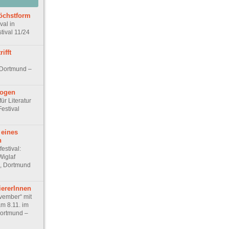
Höchstform
val in
tival 11/24
ifft
 Dortmund –
rogen
für Literatur
estival
 eines
n
festival:
Wiglaf
l, Dortmund
liererInnen
vember“ mit
am 8.11. im
Dortmund –