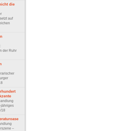
nicht die
r
etzt auf
zeichen
en
:
an der Ruhr
m
erarischer
urger
18
hrhundert
Akzente
andlung
-jähriges
4/18
eraturoase
andlung
urszene –