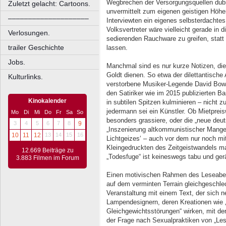
Wegbrechen der Versorgungsquellen dubios
Zuletzt gelacht: Cartoons.
unvermittelt zum eigenen geistigen Höhenfl
––––––––––––––––––––
Interviewten ein eigenes selbsterdachte
Volksvertreter wäre vielleicht gerade in 
Verlosungen.
sedierenden Rauchware zu greifen, statt
trailer Geschichte
lassen.
Jobs.
Manchmal sind es nur kurze Notizen, di
Goldt dienen. So etwa der dilettantische
Kulturlinks.
verstorbene Musiker-Legende David Bowi
den Satiriker wie im 2015 publizierten Ba
Kinokalender
in subtilen Spitzen kulminieren – nicht z
jedermann sei ein Künstler. Ob Mietprei
Mo
Di
Mi
Do
Fr
Sa
So
besonders grassiere, oder die „neue deu
3
4
5
6
7
8
9
„Inszenierung altkommunistischer Mangel
10
11
12
13
14
15
16
Lichtgeizes‘ – auch vor dem nur noch m
Kleingedruckten des Zeitgeistwandels ma
12.669 Beiträge zu
„Todesfuge“ ist keineswegs tabu und gerä
3.883 Filmen im Forum
Einen motivischen Rahmen des Leseaben
auf dem verminten Terrain gleichgeschlec
Veranstaltung mit einem Text, der sich 
Lampendesignern, deren Kreationen wie 
Gleichgewichtsstörungen“ wirken, mit de
der Frage nach Sexualpraktiken von „Les