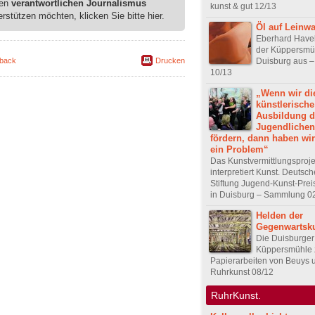
ren
verantwortlichen Journalismus
kunst & gut 12/13
erstützen möchten, klicken Sie bitte hier.
Öl auf Leinw
Eberhard Haveko
der Küppersmüh
Duisburg aus –
back
Drucken
10/13
„Wenn wir di
künstlerische
Ausbildung d
Jugendlichen
fördern, dann haben wir
ein Problem“
Das Kunstvermittlungsproj
interpretiert Kunst. Deutsc
Stiftung Jugend-Kunst-Pre
in Duisburg – Sammlung 0
Helden der
Gegenwartsk
Die Duisburger
Küppersmühle 
Papierarbeiten von Beuys u
Ruhrkunst 08/12
RuhrKunst.