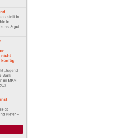
and
st stellt in
le in
 kunst & gut
e
er
 nicht
 künftig
ekt „Jugend
he Bank
is“ im MKM
2/13
unst
zeigt
nd Kiefer –