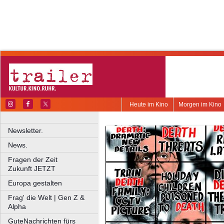
Heute im Kino
Morgen im Kino
Newsletter.
News.
Fragen der Zeit
Zukunft JETZT
Europa gestalten
Frag' die Welt | Gen Z &
Alpha
GuteNachrichten fürs