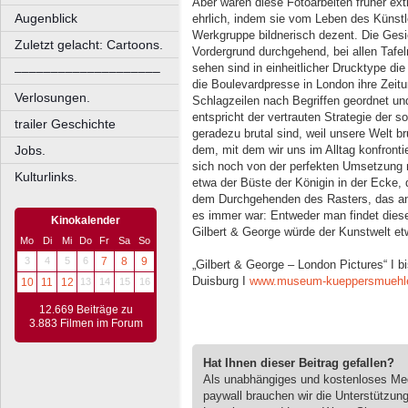
Aber waren diese Fotoarbeiten früher ext
Augenblick
ehrlich, indem sie vom Leben des Künstler
Werkgruppe bildnerisch dezent. Die Gesic
Zuletzt gelacht: Cartoons.
Vordergrund durchgehend, bei allen Tafel
sehen sind in einheitlicher Drucktype di
––––––––––––––––––––
die Boulevardpresse in London ihre Zeit
Verlosungen.
Schlagzeilen nach Begriffen geordnet u
entspricht der vertrauten Strategie der so 
trailer Geschichte
geradezu brutal sind, weil unsere Welt br
Jobs.
dem, mit dem wir uns im Alltag konfront
sich noch von der perfekten Umsetzung m
Kulturlinks.
etwa der Büste der Königin in der Ecke, 
dem Durchgehenden des Rasters, das an s
es immer war: Entweder man findet diese
Kinokalender
Gilbert & George würde der Kunstwelt et
Mo
Di
Mi
Do
Fr
Sa
So
3
4
5
6
7
8
9
„Gilbert & George – London Pictures“ I 
Duisburg I
www.museum-kueppersmuehl
10
11
12
13
14
15
16
12.669 Beiträge zu
3.883 Filmen im Forum
Hat Ihnen dieser Beitrag gefallen?
Als unabhängiges und kostenloses M
paywall brauchen wir die Unterstützun