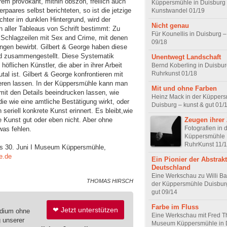
rem provokant, mithin obszön, freilich auch
Küppersmühle in Duisburg
paares selbst berichteten, so ist die jetzige
Kunstwandel 01/19
hter im dunklen Hintergrund, wird der
Nicht genau
n aller Tableaus von Schrift bestimmt: Zu
Für Kounellis in Duisburg 
e Schlagzeilen mit Sex and Crime, mit denen
09/18
ungen bewirbt. Gilbert & George haben diese
nd zusammengestellt. Diese Systematik
Unentwegt Landschaft
höflichen Künstler, die aber in ihrer Arbeit
Bernd Koberling in Duisbur
Ruhrkunst 01/18
utal ist. Gilbert & George konfrontieren mit
ieren lassen. In der Küppersmühle kann man
Mit und ohne Farben
it den Details beeindrucken lassen, wie
Heinz Mack in der Küpper
die wie eine amtliche Bestätigung wirkt, oder
Duisburg – kunst & gut 01/
eriell konkrete Kunst erinnert. Es bleibt,wie
Zeugen ihrer 
 Kunst gut oder eben nicht. Aber ohne
Fotografien in 
was fehlen.
Küppersmühle 
RuhrKunst 11/
bis 30. Juni I Museum Küppersmühle,
e.de
Ein Pionier der Abstrakt
Deutschland
Eine Werkschau zu Willi Ba
THOMAS HIRSCH
der Küppersmühle Duisburg
gut 09/14
Farbe im Fluss
❤ Jetzt unterstützen
edium ohne
Eine Werkschau mit Fred Th
g unserer
Museum Küppersmühle in 