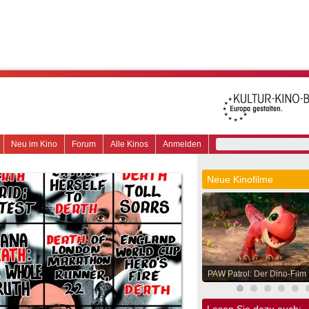
Neu im Kino
Forum
Alle Kinos
Anmelden
Neue Kinofilme
PAW Patrol: Der Dino-Film
Lesen Sie dazu auch: