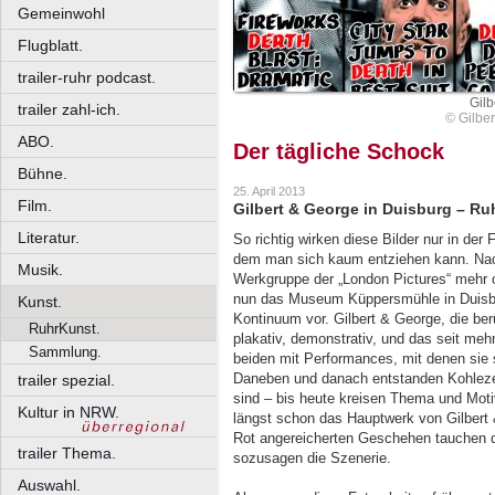
Gemeinwohl
Flugblatt.
trailer-ruhr podcast.
Gilb
trailer zahl-ich.
© Gilber
ABO.
Der tägliche Schock
Bühne.
25. April 2013
Film.
Gilbert & George in Duisburg – Ru
Literatur.
So richtig wirken diese Bilder nur in der
dem man sich kaum entziehen kann. Nach
Musik.
Werkgruppe der „London Pictures“ mehr o
nun das Museum Küppersmühle in Duisbu
Kunst.
Kontinuum vor. Gilbert & George, die ber
RuhrKunst.
plakativ, demonstrativ, und das seit meh
Sammlung.
beiden mit Performances, mit denen sie si
Daneben und danach entstanden Kohleze
trailer spezial.
sind – bis heute kreisen Thema und Moti
Kultur in NRW.
längst schon das Hauptwerk von Gilbert
Rot angereicherten Geschehen tauchen d
trailer Thema.
sozusagen die Szenerie.
Auswahl.