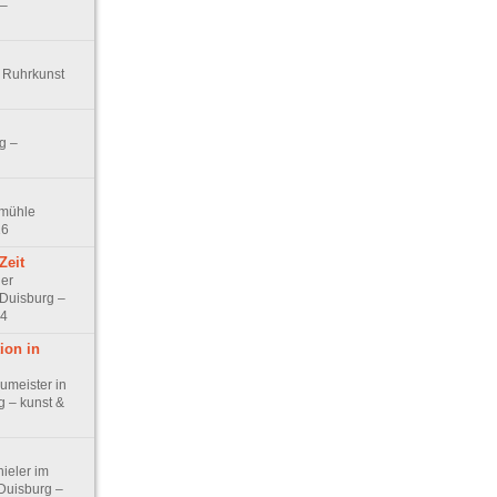
 –
– Ruhrkunst
g –
smühle
16
Zeit
der
Duisburg –
14
ion in
umeister in
 – kunst &
ieler im
Duisburg –