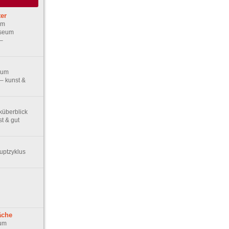
ter
im
useum
–
eum
– kunst &
küberblick
t & gut
uptzyklus
äche
eum