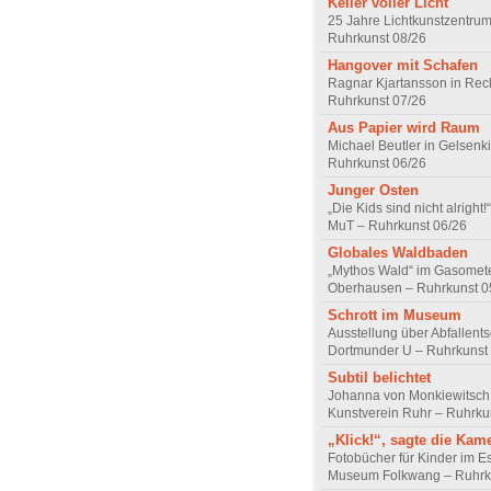
Keller voller Licht
25 Jahre Lichtkunstzentrum
Ruhrkunst 08/26
Hangover mit Schafen
Ragnar Kjartansson in Rec
Ruhrkunst 07/26
Aus Papier wird Raum
Michael Beutler in Gelsenk
Ruhrkunst 06/26
Junger Osten
„Die Kids sind nicht alrigh
MuT – Ruhrkunst 06/26
Globales Waldbaden
„Mythos Wald“ im Gasomet
Oberhausen – Ruhrkunst 0
Schrott im Museum
Ausstellung über Abfallent
Dortmunder U – Ruhrkunst
Subtil belichtet
Johanna von Monkiewitsch
Kunstverein Ruhr – Ruhrku
„Klick!“, sagte die Kam
Fotobücher für Kinder im E
Museum Folkwang – Ruhrk