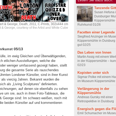
Tanzende Git
Susan Hefuna 
Duisburger M
Küppersmühle 
ert & George, Death, 2011, C-Prints, 302x444 cm
Ruhrkunst 01/26
t & George, courtesy of the Artist and White Cube
Facetten einer Legende
Siegfried Anzinger im Mus
Küppersmühle in Duisburg 
gut 02/25
hrkunst 05/13
Das Leben von Innen
 Fülle, im ewig Gleichen und Überwältigenden,
Martin Assig mit einem Wer
 etlichen Ausstellungen, welche die
in der Küppersmühle – kuns
02/23
der weniger umfassend gezeigt haben, stellt
rg die gesamte Serie als rauschendes
Kopisten unter sich
ühmten Londoner Künstler, sind in ihrer Kunst
Sigmar Polke mit einem Ha
r als vierzig Jahren. Bekannt wurden die
im Museum Küppersmühle
ch als „Living Sculptures“ definierten.
Verlängerung in der
ichnungen, auf denen sie ebenfalls zu sehen
Küppersmühle
ve um sie, auch in ihren Foto-Tableaus, die
Andreas Gursky mit einer
 & George sind: Im schwarz-weißen, noch mit
Retrospektive in Duisburg
ie beiden Künstler auf und kommentieren
Energisch gegen die Fl
Emil Schumacher im Mus