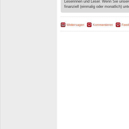
Leserinnen und Leser. Wenn Sie unse
finanziell (einmalig oder monatlich) unt
Weitersagen
Kommentieren
Feed