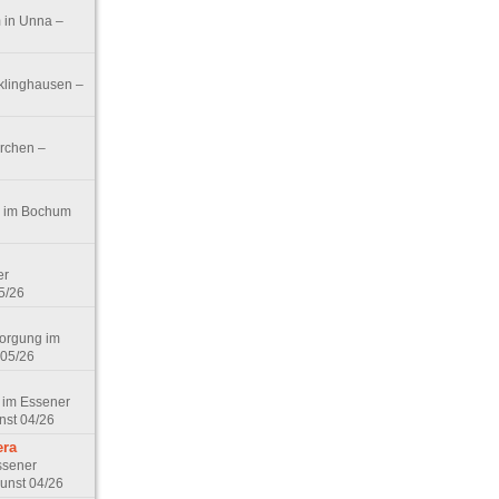
 in Unna –
klinghausen –
irchen –
t!“ im Bochum
er
5/26
sorgung im
 05/26
 im Essener
nst 04/26
era
ssener
unst 04/26