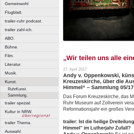
Gemeinwohl
Flugblatt.
trailer-ruhr podcast.
trailer zahl-ich.
ABO.
Bühne.
Film.
„Wir teilen uns alle e
Literatur.
27. April 2017
Musik.
Andy v. Oppenkowski, künstl
Kreuzeskirche, über die Aus
Kunst.
Himmel“ – Sammlung 05/17
RuhrKunst.
Sammlung.
Das Forum Kreuzeskirche, das Ma
Ruhr Museum auf Zollverein vera
trailer spezial.
Reformationsjahr ein großes Ver
Kultur in NRW.
trailer: Ist die heilige Dreiteilu
trailer Thema.
Himmel“ im Lutherjahr Zufall?
Auswahl.