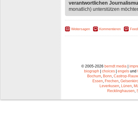
verantwortlichen Journalism
monatlich) unterstützen möchten,
Weitersagen
Kommentieren
Feed
© 2005-2026
berndt media
|
impr
biograph
|
choices
|
engels
und
Bochum
,
Bonn
,
Castrop-Raux
Essen
,
Frechen
,
Gelsenkir
Leverkusen
,
Lünen
,
Mü
Recklinghausen
,