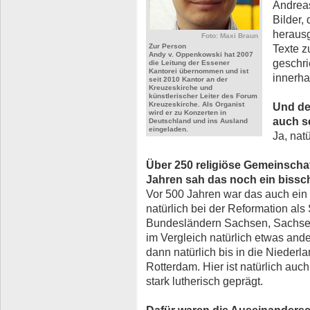
Andreas
Bilder,
herausg
Foto: Maxi Braun
Zur Person
Texte 
Andy v. Oppenkowski hat 2007
geschri
die Leitung der Essener
Kantorei übernommen und ist
innerha
seit 2010 Kantor an der
Kreuzeskirche und
künstlerischer Leiter des Forum
Kreuzeskirche. Als Organist
Und de
wird er zu Konzerten in
auch se
Deutschland und ins Ausland
eingeladen.
Ja, natü
Über 250 religiöse Gemeinschaft
Jahren sah das noch ein bissc
Vor 500 Jahren war das auch ein 
natürlich bei der Reformation al
Bundesländern Sachsen, Sachsen
im Vergleich natürlich etwas ande
dann natürlich bis in die Nieder
Rotterdam. Hier ist natürlich auch
stark lutherisch geprägt.
Dafür waren die Auseinanderse