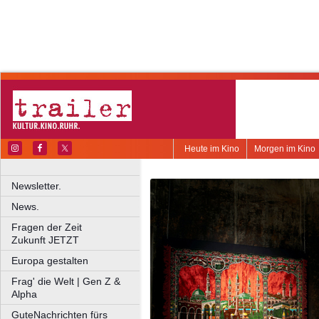
Heute im Kino
Morgen im Kino
Newsletter.
News.
Fragen der Zeit
Zukunft JETZT
Europa gestalten
Frag' die Welt | Gen Z &
Alpha
GuteNachrichten fürs