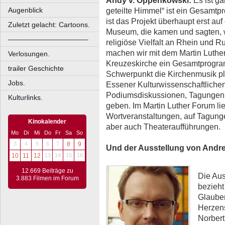
Andy v. Oppenkowski:
Es ist ga
Augenblick
geteilte Himmel“ ist ein Gesamtpr
ist das Projekt überhaupt erst au
Zuletzt gelacht: Cartoons.
Museum, die kamen und sagten, w
––––––––––––––––––––
religiöse Vielfalt an Rhein und 
machen wir mit dem Martin Luth
Verlosungen.
Kreuzeskirche ein Gesamtprogram
trailer Geschichte
Schwerpunkt die Kirchenmusik p
Jobs.
Essener Kulturwissenschaftlichen 
Podiumsdiskussionen, Tagungen
Kulturlinks.
geben. Im Martin Luther Forum li
Wortveranstaltungen, auf Tagung
Kinokalender
aber auch Theateraufführungen.
Mo
Di
Mi
Do
Fr
Sa
So
3
4
5
6
7
8
9
Und der Ausstellung von Andre
10
11
12
13
14
15
16
12.669 Beiträge zu
Die Aus
3.883 Filmen im Forum
bezieht 
Glauben
Herzen
Norber