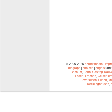
© 2005-2026
berndt media
|
impr
biograph
|
choices
|
engels
und
Bochum
,
Bonn
,
Castrop-Raux
Essen
,
Frechen
,
Gelsenkir
Leverkusen
,
Lünen
,
Mü
Recklinghausen
,