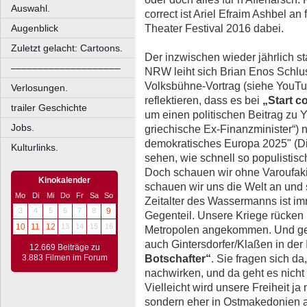
Auswahl.
correct ist Ariel Efraim Ashbel an 
Theater Festival 2016 dabei.
Augenblick
Zuletzt gelacht: Cartoons.
Der inzwischen wieder jährlich st
––––––––––––––––––––
NRW leiht sich Brian Enos Schlu
Volksbühne-Vortrag (siehe YouTu
Verlosungen.
reflektieren, dass es bei
„Start 
trailer Geschichte
um einen politischen Beitrag zu Ya
Jobs.
griechische Ex-Finanzminister“) 
demokratisches Europa 2025" (D
Kulturlinks.
sehen, wie schnell so populisti
Doch schauen wir ohne Varoufaki
Kinokalender
schauen wir uns die Welt an und st
Mo
Di
Mi
Do
Fr
Sa
So
Zeitalter des Wassermanns ist im
3
4
5
6
7
8
9
Gegenteil. Unsere Kriege rücken 
10
11
12
13
14
15
16
Metropolen angekommen. Und ge
auch Gintersdorfer/Klaßen in de
12.669 Beiträge zu
Botschafter“
. Sie fragen sich da
3.883 Filmen im Forum
nachwirken, und da geht es nicht
Vielleicht wird unsere Freiheit ja
sondern eher in Ostmakedonien am