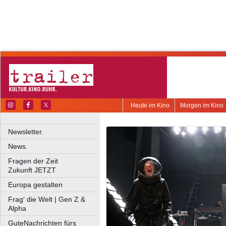
Heute im Kino
Morgen im Kino
Newsletter.
News.
Fragen der Zeit
Zukunft JETZT
Europa gestalten
Frag' die Welt | Gen Z &
Alpha
GuteNachrichten fürs