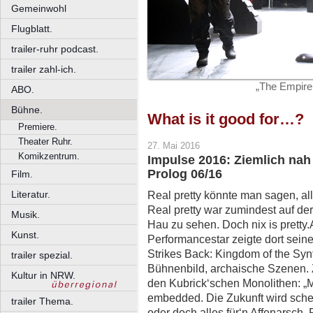
Gemeinwohl
Flugblatt.
trailer-ruhr podcast.
trailer zahl-ich.
„The Empire 
ABO.
Bühne.
What is it good for…?
Premiere.
Theater Ruhr.
27. Mai 2016
Komikzentrum.
Impulse 2016: Ziemlich nah 
Prolog 06/16
Film.
Literatur.
Real pretty könnte man sagen, all 
Real pretty war zumindest auf der
Musik.
Hau zu sehen. Doch nix is pretty.A
Kunst.
Performancestar zeigte dort sein
Strikes Back: Kingdom of the Syn
trailer spezial.
Bühnenbild, archaische Szenen. 
Kultur in NRW.
den Kubrick‘schen Monolithen: „Me
embedded. Die Zukunft wird schei
trailer Thema.
oder doch alles für‘n Affenarsch. 