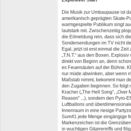
Die Musik zur Umbaupause ist da
amerikanisch geprägten Skate-P
warmgespielte Publikum singt a
lautstark mit. Zwischenzeitig plo
die Eilmeldung rein, dass sich di
Sondersendungen im TV nicht d
Egal, jetzt ist erst einmal die Ze
„T.N.T.“ aus den Boxen. Explosiv
direkt von Beginn an, denn schon
es Feuersäulen auf der Bühne. K
nur müde abwinken, aber wenn ma
Maßstab nimmt, bekommt man den
den Zugaben beginnen. So folgt n
Kracher („The Hell Song“, „Over 
Reason” ...), sondern den Pyro-Ef
Luftballons und überdimensional
Innenraum in eine riesige Partyz
Sum41 jede Menge eingängige Mit
Markenzeichen ist die Grenzüber
in wuchtigen Gitarrenriffs und fil