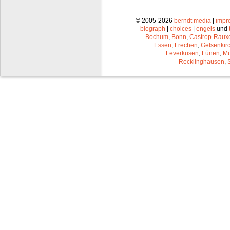
© 2005-2026
berndt media
|
impr
biograph
|
choices
|
engels
und
Bochum
,
Bonn
,
Castrop-Raux
Essen
,
Frechen
,
Gelsenkir
Leverkusen
,
Lünen
,
Mü
Recklinghausen
,