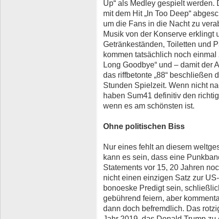
Up“ als Medley gespielt werden. 
mit dem Hit „In Too Deep“ abgesc
um die Fans in die Nacht zu vera
Musik von der Konserve erklingt
Getränkeständen, Toiletten und 
kommen tatsächlich noch einmal 
Long Goodbye“ und – damit der Ab
das riffbetonte „88“ beschließen
Stunden Spielzeit. Wenn nicht nac
haben Sum41 definitiv den richt
wenn es am schönsten ist.
Ohne politischen Biss
Nur eines fehlt an diesem weltg
kann es sein, dass eine Punkband
Statements vor 15, 20 Jahren noc
nicht einen einzigen Satz zur US
bonoeske Predigt sein, schließli
gebührend feiern, aber kommentarl
dann doch befremdlich. Das rotzi
Jahr 2019, das Donald Trump zu 