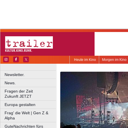
Heute im Kino
Morgen im Kino
Newsletter.
News.
Fragen der Zeit
Zukunft JETZT
Europa gestalten
Frag' die Welt | Gen Z &
Alpha
GuteNachrichten fürs