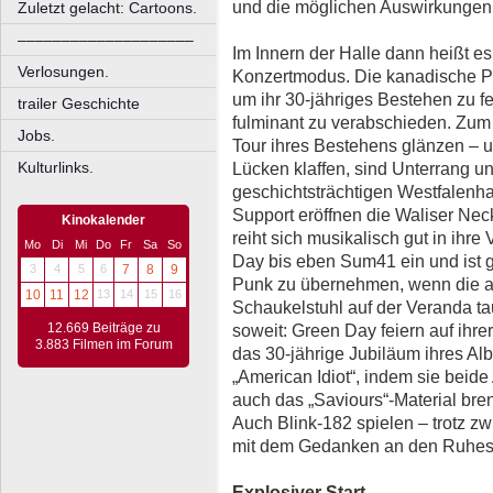
und die möglichen Auswirkungen 
Zuletzt gelacht: Cartoons.
––––––––––––––––––––
Im Innern der Halle dann heißt e
Verlosungen.
Konzertmodus. Die kanadische 
um ihr 30-jähriges Bestehen zu f
trailer Geschichte
fulminant zu verabschieden. Zum 
Jobs.
Tour ihres Bestehens glänzen – 
Kulturlinks.
Lücken klaffen, sind Unterrang u
geschichtsträchtigen Westfalenhal
Support eröffnen die Waliser Ne
Kinokalender
reiht sich musikalisch gut in ihre
Mo
Di
Mi
Do
Fr
Sa
So
Day bis eben Sum41 ein und ist gu
3
4
5
6
7
8
9
Punk zu übernehmen, wenn die a
10
11
12
13
14
15
16
Schaukelstuhl auf der Veranda ta
12.669 Beiträge zu
soweit: Green Day feiern auf ihr
3.883 Filmen im Forum
das 30-jährige Jubiläum ihres Al
„American Idiot“, indem sie beid
auch das „Saviours“-Material bren
Auch Blink-182 spielen – trotz z
mit dem Gedanken an den Ruhes
Explosiver Start