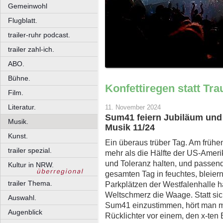
Gemeinwohl
Flugblatt.
trailer-ruhr podcast.
trailer zahl-ich.
ABO.
Bühne.
Konfettiregen statt Tra
Film.
Literatur.
11. November 2024
Sum41 feiern Jubiläum und
Musik.
Musik 11/24
Kunst.
Ein überaus trüber Tag. Am frühen
trailer spezial.
mehr als die Hälfte der US-Amer
und Toleranz halten, und passen
Kultur in NRW.
gesamten Tag in feuchtes, bleier
trailer Thema.
Parkplätzen der Westfalenhalle hä
Weltschmerz die Waage. Statt sic
Auswahl.
Sum41 einzustimmen, hört man mi
Augenblick
Rücklichter vor einem, den x-ten 