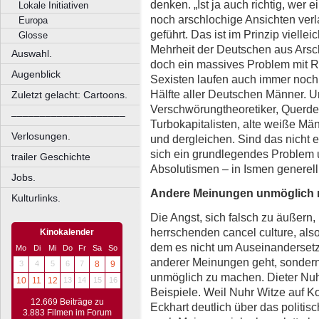
denken. „Ist ja auch richtig, wer 
Lokale Initiativen
noch arschlochige Ansichten verla
Europa
geführt. Das ist im Prinzip vielleic
Glosse
Mehrheit der Deutschen aus Arsc
Auswahl.
doch ein massives Problem mit R
Augenblick
Sexisten laufen auch immer noch 
Hälfte aller Deutschen Männer.
Zuletzt gelacht: Cartoons.
Verschwörungtheoretiker, Querden
––––––––––––––––––––
Turbokapitalisten, alte weiße Män
Verlosungen.
und dergleichen. Sind das nicht e
sich ein grundlegendes Problem u
trailer Geschichte
Absolutismen – in Ismen generell
Jobs.
Andere Meinungen unmöglich
Kulturlinks.
Die Angst, sich falsch zu äußern,
herrschenden
cancel culture
, als
Kinokalender
dem es nicht um Auseinanderset
Mo
Di
Mi
Do
Fr
Sa
So
anderer Meinungen geht, sonder
3
4
5
6
7
8
9
unmöglich zu machen. Dieter Nuh
10
11
12
13
14
15
16
Beispiele. Weil Nuhr Witze auf K
12.669 Beiträge zu
Eckhart deutlich über das politis
3.883 Filmen im Forum