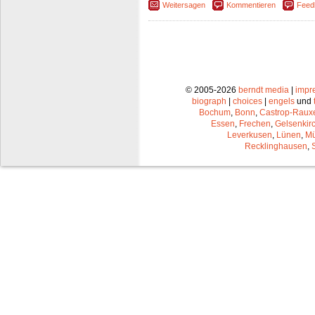
Weitersagen
Kommentieren
Feed
© 2005-2026
berndt media
|
impr
biograph
|
choices
|
engels
und
Bochum
,
Bonn
,
Castrop-Raux
Essen
,
Frechen
,
Gelsenkir
Leverkusen
,
Lünen
,
Mü
Recklinghausen
,