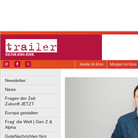
Heute im Kino
Morgen im Kino
Newsletter.
News.
Fragen der Zeit
Zukunft JETZT
Europa gestalten
Frag' die Welt | Gen Z &
Alpha
GuteNachrichten fürs