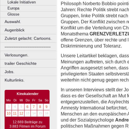
Lokale Initiativen
Philosoph Norberto Bobbio pointi
Europa
Jahren: Rechte Politik strebt nac
Glosse
Gruppen, linke Politik strebt nac
Gruppen. Der Konflikt zwischen r
Auswahl.
Konflikt um die Verteilung von C
Augenblick
Monatsthema
GRENZVERLETZ
Zuletzt gelacht: Cartoons.
offene Grenzen, über rechte und 
Diskriminierung und Toleranz.
––––––––––––––––––––
Verlosungen.
Unsere Leitartikel beklagen, da
Meinungen auftreten, sich durch 
trailer Geschichte
Angriffen ausgesetzt sehen, dass
Jobs.
privilegierten Staaten selbstverst
weiterhin nicht genug gegen rech
Kulturlinks.
In unseren Interviews stellt der J
Kinokalender
dass es der Gesellschaft an Mut f
Mo
Di
Mi
Do
Fr
Sa
So
entgegenzustellen, die Asylrecht
3
4
5
6
7
8
9
Amnesty International befürchtet
Menschen an den europäischen 
10
11
12
13
14
15
16
und der Sozialpsychologe
Andre
12.669 Beiträge zu
politischen Maßnahmen gegen R
3.883 Filmen im Forum