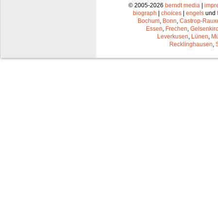
© 2005-2026
berndt media
|
impr
biograph
|
choices
|
engels
und
Bochum
,
Bonn
,
Castrop-Raux
Essen
,
Frechen
,
Gelsenkir
Leverkusen
,
Lünen
,
Mü
Recklinghausen
,