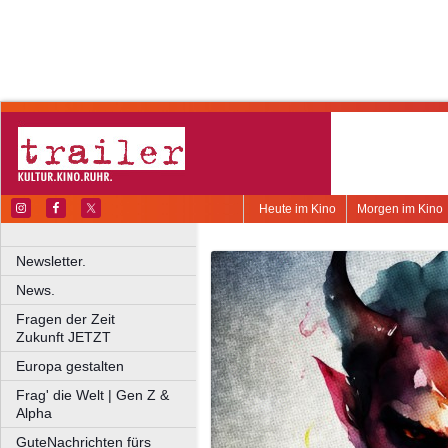
Heute im Kino
Morgen im Kino
Newsletter.
News.
Fragen der Zeit
Zukunft JETZT
Europa gestalten
Frag' die Welt | Gen Z &
Alpha
GuteNachrichten fürs