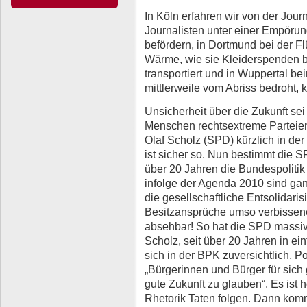
In Köln erfahren wir von der Jour
Journalisten unter einer Empörun
befördern, in Dortmund bei der Fl
Wärme, wie sie Kleiderspenden 
transportiert und in Wuppertal b
mittlerweile vom Abriss bedroht, kr
Unsicherheit über die Zukunft sei
Menschen rechtsextreme Parteien
Olaf Scholz (SPD) kürzlich in d
ist sicher so. Nun bestimmt die S
über 20 Jahren die Bundespolitik
infolge der Agenda 2010 sind ga
die gesellschaftliche Entsolidari
Besitzansprüche umso verbissener 
absehbar! So hat die SPD massiv 
Scholz, seit über 20 Jahren in ein
sich in der BPK zuversichtlich, Po
„Bürgerinnen und Bürger für sic
gute Zukunft zu glauben“. Es ist 
Rhetorik Taten folgen. Dann kom