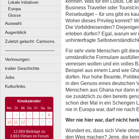
können. Was für ein Luxus. Ob a
Lokale Initiativen
Business Traveller oder Tourist:i
Europa
Reisebudget – für uns gibt es kau
Glosse
Woher dieses Privileg kommt? We
Auswahl.
Die Vorbildreisenden? Diejenigen
Augenblick
erleben dürfen? Egal, warum wir re
unhinterfragte Selbstverständlichk
Zuletzt gelacht: Cartoons.
Für sehr viele Menschen gilt dies
––––––––––––––––––––
umständliche Formulare ausfülle
Verlosungen.
verreisen wollen und ein volles 
trailer Geschichte
Beispiel aus einem Land wie Gh
dürfen. Nur hohe Beamte, Politi
Jobs.
in den Genuss eines deutschen
Kulturlinks.
Menschen aus Ghana nur dann ei
sie zusätzlich zu den bereits g
Kinokalender
schon drei Mal in ein Schengen L
Mo
Di
Mi
Do
Fr
Sa
So
nie in Europa war, darf nie nach 
3
4
5
6
7
8
9
Wer nie hier war, darf nicht h
10
11
12
13
14
15
16
Wundert es, dass sich Viele ohne
12.669 Beiträge zu
3.883 Filmen im Forum
den Weg machen? Jene, die keine