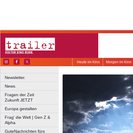
Heute im Kino
Morgen im Kino
Newsletter.
News.
Fragen der Zeit
Zukunft JETZT
Europa gestalten
Frag' die Welt | Gen Z &
Alpha
GuteNachrichten fürs