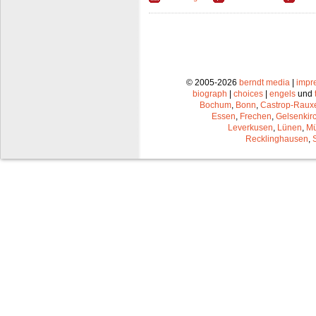
© 2005-2026
berndt media
|
impr
biograph
|
choices
|
engels
und
Bochum
,
Bonn
,
Castrop-Raux
Essen
,
Frechen
,
Gelsenkir
Leverkusen
,
Lünen
,
Mü
Recklinghausen
,