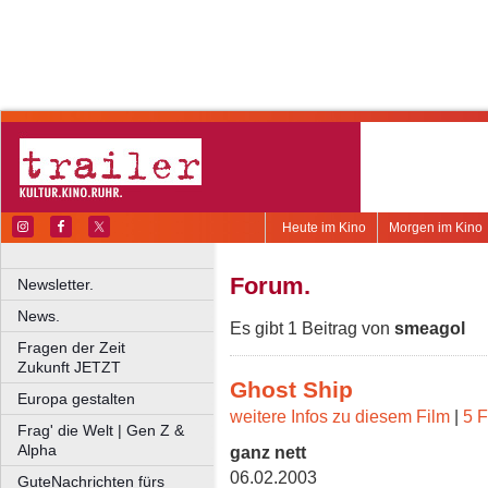
Heute im Kino
Morgen im Kino
Forum.
Newsletter.
News.
Es gibt 1 Beitrag von
smeagol
Fragen der Zeit
Zukunft JETZT
Ghost Ship
Europa gestalten
weitere Infos zu diesem Film
|
5 F
Frag' die Welt | Gen Z &
Alpha
ganz nett
06.02.2003
GuteNachrichten fürs