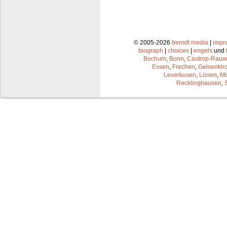
© 2005-2026
berndt media
|
impr
biograph
|
choices
|
engels
und
Bochum
,
Bonn
,
Castrop-Raux
Essen
,
Frechen
,
Gelsenkir
Leverkusen
,
Lünen
,
Mü
Recklinghausen
,