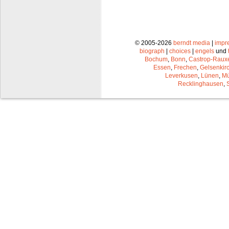
© 2005-2026
berndt media
|
impr
biograph
|
choices
|
engels
und
Bochum
,
Bonn
,
Castrop-Raux
Essen
,
Frechen
,
Gelsenkir
Leverkusen
,
Lünen
,
Mü
Recklinghausen
,