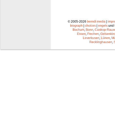
© 2005-2026
berndt media
|
impr
biograph
|
choices
|
engels
und
Bochum
,
Bonn
,
Castrop-Raux
Essen
,
Frechen
,
Gelsenkir
Leverkusen
,
Lünen
,
Mü
Recklinghausen
,