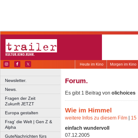
Heute im Kino
Morgen im Kino
Forum.
Newsletter.
News.
Es gibt 1 Beitrag von
olichoices
Fragen der Zeit
Zukunft JETZT
Wie im Himmel
Europa gestalten
weitere Infos zu diesem Film
|
15 
Frag' die Welt | Gen Z &
Alpha
einfach wundervoll
07.12.2005
GuteNachrichten fürs