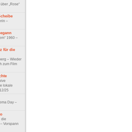
 über „Rose“
Scheibe
rin –
begann
tem“ 1960 –
 für die
berg – Wieder
ch zum Film
chte
hive
e lokale
12/25
nema Day –
no
 die
t – Vorspann