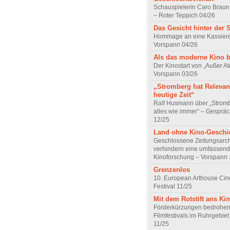
Schauspielerin Caro Braun
– Roter Teppich 04/26
Das Gesicht hinter der 
Hommage an eine Kassiere
Vorspann 04/26
Als das moderne Kino 
Der Kinostart von „Außer A
Vorspann 03/26
„Stromberg hat Relevanz
heutige Zeit“
Ralf Husmann über „Strom
alles wie immer“ – Gesprä
12/25
Land ohne Kino-Geschi
Geschlossene Zeitungsarc
verhindern eine umfassend
Kinoforschung – Vorspann 
Grenzenlos
10. European Arthouse Ci
Festival 11/25
Mit dem Rotstift ans Ki
Förderkürzungen bedrohen
Filmfestivals im Ruhrgebie
11/25