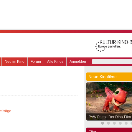
Neu im Kino
Forum
Alle Kinos
Anmelden
Neue Kinofilme
eiträge
PAW Patrol: Der Dino-Film
Film.