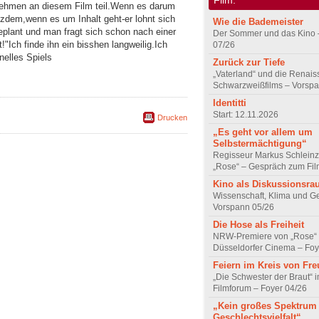
nehmen an diesem Film teil.Wenn es darum
otzdem,wenn es um Inhalt geht-er lohnt sich
Wie die Bademeister
eplant und man fragt sich schon nach einer
Der Sommer und das Kino 
"Ich finde ihn ein bisshen langweilig.Ich
07/26
nelles Spiels
Zurück zur Tiefe
„Vaterland“ und die Renai
Schwarzweißfilms – Vorsp
Identitti
Start: 12.11.2026
Drucken
„Es geht vor allem um
Selbstermächtigung“
Regisseur Markus Schleinz
„Rose“ – Gespräch zum Fil
Kino als Diskussionsr
Wissenschaft, Klima und G
Vorspann 05/26
Die Hose als Freiheit
NRW-Premiere von „Rose“
Düsseldorfer Cinema – Foy
Feiern im Kreis von Fr
„Die Schwester der Braut“ 
Filmforum – Foyer 04/26
„Kein großes Spektrum
Geschlechtsvielfalt“