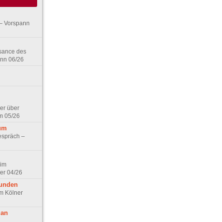
– Vorspann
ssance des
ann 06/26
er über
m 05/26
aum
espräch –
 im
er 04/26
eunden
im Kölner
 an