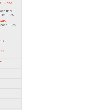
ne Suche
land über
Film 10/25
kats
rspann 10/25
kus
rld
er