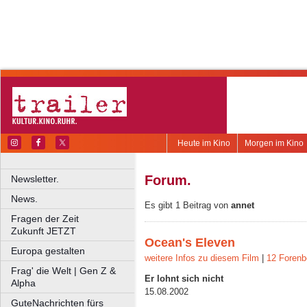
Heute im Kino
Morgen im Kino
Forum.
Newsletter.
News.
Es gibt 1 Beitrag von
annet
Fragen der Zeit
Zukunft JETZT
Ocean's Eleven
Europa gestalten
weitere Infos zu diesem Film
|
12 Forenb
Frag' die Welt | Gen Z &
Er lohnt sich nicht
Alpha
15.08.2002
GuteNachrichten fürs