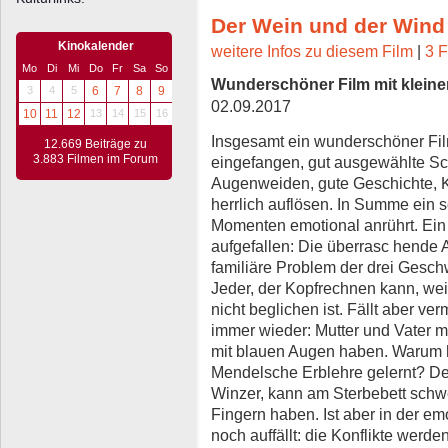
Der Wein und der Wind
Kinokalender
weitere Infos zu diesem Film
|
3 F
Mo
Di
Mi
Do
Fr
Sa
So
Wunderschöner Film mit kleiner
3
4
5
6
7
8
9
02.09.2017
10
11
12
13
14
15
16
Insgesamt ein wunderschöner Fil
12.669 Beiträge zu
3.883 Filmen im Forum
eingefangen, gut ausgewählte Sch
Augenweiden, gute Geschichte, Ko
herrlich auflösen. In Summe ein s
Momenten emotional anrührt. Ein 
aufgefallen: Die überrasc hende 
familiäre Problem der drei Geschwi
Jeder, der Kopfrechnen kann, wei
nicht beglichen ist. Fällt aber ve
immer wieder: Mutter und Vater 
mit blauen Augen haben. Warum 
Mendelsche Erblehre gelernt? Der 
Winzer, kann am Sterbebett schw
Fingern haben. Ist aber in der em
noch auffällt: die Konflikte werde