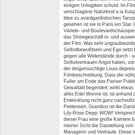
einigen Unlogiken schuld. Im Fil
verschlagene Naturkind a la Kasp
Idee zu avantgardistischen Tanzp
gesehen ist sie in Paris ein Star. 
Variete- und Boulevardschauspiel
das Showgeschäft in- und auswen
der Film. Was sehr unglaubwürdig
Selbstbewußtsein und Ego setzt F
gegen alle Widerstände durch - 
Selbstvertrauen Angst haben, vo
der drogensüchtige Louis depressi
Filmbeschreibung. Dass die völlig 
Fuller am Ende das Pariser Publ
Gewaltakt begeistert, wirkt etw
alles Eitel Wonne ist, ist anhand
Entwicklung nicht ganz nachvoll
Petitessen. Grandios ist die Dar
Lily-Rose Depp: WOW! Verspreche
dieser Frau eine große Karriere 
meiner Sicht die Darstellung von 
Managerin und Vertraute. Diese i