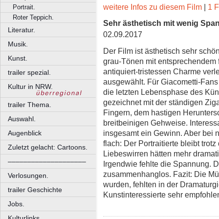
weitere Infos zu diesem Film
|
1 F
Portrait.
Roter Teppich.
Sehr ästhetisch mit wenig Sp
Literatur.
02.09.2017
Musik.
Der Film ist ästhetisch sehr schö
Kunst.
grau-Tönen mit entsprechendem f
antiquiert-tristessen Charme verl
trailer spezial.
ausgewählt. Für Giacometti-Fans e
Kultur in NRW.
die letzten Lebensphase des Küns
gezeichnet mit der ständigen Zig
trailer Thema.
Fingern, dem hastigen Herunters
Auswahl.
breitbeinigen Gehweise. Interess
insgesamt ein Gewinn. Aber bei n
Augenblick
flach: Der Portraitierte bleibt tr
Zuletzt gelacht: Cartoons.
Liebeswirren hätten mehr dramat
––––––––––––––––––––
Irgendwie fehlte die Spannung. 
zusammenhanglos. Fazit: Die Mühe
Verlosungen.
wurden, fehlten in der Dramaturgie
trailer Geschichte
Kunstinteressierte sehr empfohle
Jobs.
Kulturlinks.