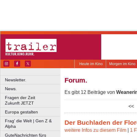
Heute im Kino
Morgen im Kino
Forum.
Newsletter.
News.
Es gibt 12 Beiträge von
Weaneri
Fragen der Zeit
Zukunft JETZT
<<
Europa gestalten
Frag' die Welt | Gen Z &
Der Buchladen der Flo
Alpha
weitere Infos zu diesem Film
|
1 F
GuteNachrichten fürs