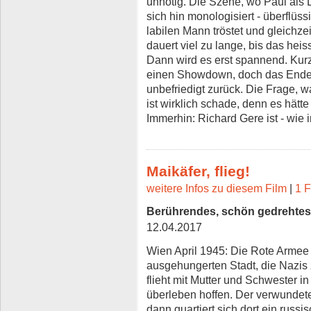
unnötig. Die Szene, wo Paul als 
sich hin monologisiert - überflüs
labilen Mann tröstet und gleichzei
dauert viel zu lange, bis das hei
Dann wird es erst spannend. Kurz
einen Showdown, doch das Ende 
unbefriedigt zurück. Die Frage, was
ist wirklich schade, denn es hätt
Immerhin: Richard Gere ist - wie 
Maikäfer, flieg!
weitere Infos zu diesem Film
|
1 F
Berührendes, schön gedrehte
12.04.2017
Wien April 1945: Die Rote Armee 
ausgehungerten Stadt, die Nazis z
flieht mit Mutter und Schwester in
überleben hoffen. Der verwundete,
dann quartiert sich dort ein russi