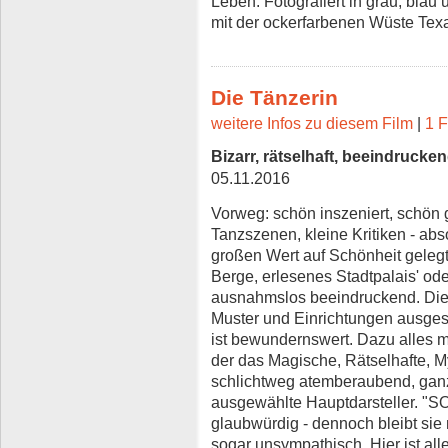
Leben. Fotografiert in grau, blau
mit der ockerfarbenen Wüste Tex
Die Tänzerin
weitere Infos zu diesem Film
|
1 F
Bizarr, rätselhaft, beeindrucke
05.11.2016
Vorweg: schön inszeniert, schön
Tanzszenen, kleine Kritiken - a
großen Wert auf Schönheit gelegt
Berge, erlesenes Stadtpalais' o
ausnahmslos beeindruckend. Die S
Muster und Einrichtungen ausges
ist bewundernswert. Dazu alles mi
der das Magische, Rätselhafte, M
schlichtweg atemberaubend, gan
ausgewählte Hauptdarsteller. "SOK
glaubwürdig - dennoch bleibt sie 
sogar unsympathisch. Hier ist al