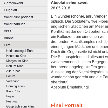
Absolut sehenswert
Gemeinwohl
28.05.2018
Flugblatt.
Ein wunderschöner, anrührender F
trailer-ruhr podcast.
optisch. Die Soldatenwitwe Flore
trailer zahl-ich.
englischen Städtchen am Meer ei
ABO.
Konflikt mit der den Ort beherrs
ein Kulturzentrum einrichten will.
Bühne.
drohenden Machtkampfes nicht be
Film.
einem jungen Mädchen und einem
Kritikerspiegel Ruhr.
Doch die Gegenseite ist nicht untä
Heute im Kino
Die Schauspieler sind allesamt w
Morgen im Kino
zwischenmenschlichen Begegnun
Neu im Kino
berührend angelegt, treffen genau
Alle Kinos.
Ausstattung der Nachkriegsära ist
Forum.
wunderschön gedreht und die Far
Vorspann.
oberdrauf.
Coming soon.
Absolute Empfehlung!
Kino.Ruhr.
Foyer.
Festival.
Final Portrait
Gespräch zum Film.