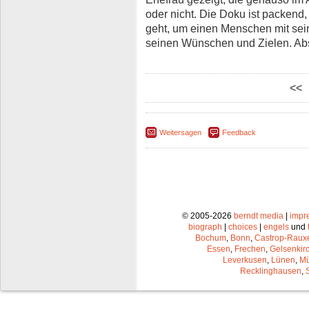
oder nicht. Die Doku ist packend,
geht, um einen Menschen mit se
seinen Wünschen und Zielen. Ab
<<
Weitersagen
Feedback
© 2005-2026
berndt media
|
impr
biograph
|
choices
|
engels
und
Bochum
,
Bonn
,
Castrop-Raux
Essen
,
Frechen
,
Gelsenkir
Leverkusen
,
Lünen
,
Mü
Recklinghausen
,