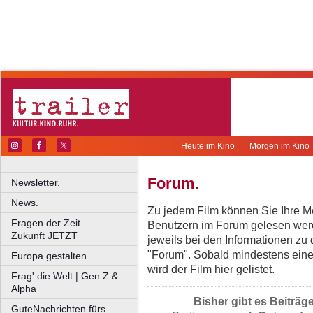
Heute im Kino
Morgen im Kino
Forum.
Newsletter.
News.
Zu jedem Film können Sie Ihre Me
Fragen der Zeit
Benutzern im Forum gelesen werd
Zukunft JETZT
jeweils bei den Informationen zu
"Forum". Sobald mindestens eine
Europa gestalten
wird der Film hier gelistet.
Frag' die Welt | Gen Z &
Alpha
Bisher gibt es Beiträg
GuteNachrichten fürs