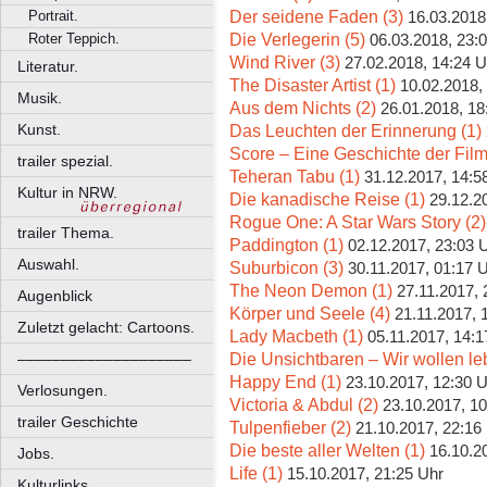
Der seidene Faden (3)
Portrait.
16.03.2018
Die Verlegerin (5)
Roter Teppich.
06.03.2018, 23:
Wind River (3)
27.02.2018, 14:24 U
Literatur.
The Disaster Artist (1)
10.02.2018,
Musik.
Aus dem Nichts (2)
26.01.2018, 18
Das Leuchten der Erinnerung (1)
Kunst.
Score – Eine Geschichte der Film
trailer spezial.
Teheran Tabu (1)
31.12.2017, 14:5
Kultur in NRW.
Die kanadische Reise (1)
29.12.2
Rogue One: A Star Wars Story (2)
trailer Thema.
Paddington (1)
02.12.2017, 23:03 
Auswahl.
Suburbicon (3)
30.11.2017, 01:17 
The Neon Demon (1)
27.11.2017, 
Augenblick
Körper und Seele (4)
21.11.2017, 
Zuletzt gelacht: Cartoons.
Lady Macbeth (1)
05.11.2017, 14:1
Die Unsichtbaren – Wir wollen le
––––––––––––––––––––
Happy End (1)
23.10.2017, 12:30 
Verlosungen.
Victoria & Abdul (2)
23.10.2017, 10
trailer Geschichte
Tulpenfieber (2)
21.10.2017, 22:16
Die beste aller Welten (1)
16.10.2
Jobs.
Life (1)
15.10.2017, 21:25 Uhr
Kulturlinks.