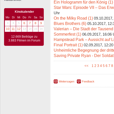
Ein Hologramm für den König (1)
Star Wars: Episode VII – Das Er
Kinokalender
Uhr
On the Milky Road (1)
Mo
Di
Mi
Do
Fr
Sa
So
09.10.2017,
Blues Brothers (6)
3
4
5
6
7
8
9
05.10.2017, 12:
Valerian – Die Stadt der Tausend
10
11
12
13
14
15
16
Sommerfest (1)
06.09.2017, 16:06 
12.669 Beiträge zu
Hampstead Park – Aussicht auf L
3.883 Filmen im Forum
Final Portrait (1)
02.09.2017, 12:20
Unheimliche Begegnung der dritte
Saving Private Ryan - Der Solda
<<
1
2
3
4
5
6
7
8
Weitersagen
Feedback