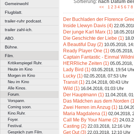
Sortierung:
nach Datum des 
Gemeinwohl
<<
1
2
3
4
5
6
7
8
Flugblatt.
Der Buchladen der Florence Gree
trailer-ruhr podcast.
Inside Llewyn Davis (4)
22.05.201
trailer zahl-ich.
Der junge Karl Marx (1)
18.05.2018
Die Geschichte der Liebe (1)
18.0
ABO.
A Beautiful Day (2)
10.05.2018, 14
Bühne.
Ready Player One (1)
05.05.2018,
Film.
Captain Fantastic - Einmal Wildni
HERRliche Zeiten (1)
Kritikerspiegel Ruhr.
05.05.2018,
Lady Bird (1)
Heute im Kino
03.05.2018, 19:54 Uh
Lucky (1)
Morgen im Kino
02.05.2018, 07:53 Uhr
Transit (1)
Neu im Kino
21.04.2018, 00:43 Uhr
Wild (1)
Alle Kinos.
16.04.2018, 01:03 Uhr
Der Hauptmann (1)
Forum.
11.04.2018, 01
Das Mädchen aus dem Norden (1
Vorspann.
Zwei Herren im Anzug (1)
Coming soon.
11.04.2
Maria Magdalena (1)
Kino.Ruhr.
02.04.2018, 
Call Me By Your Name (2)
Foyer.
24.03.2
Casting (2)
Festival.
22.03.2018, 12:16 Uhr
Get Out (3)
Gespräch zum Film.
22.03.2018, 12:10 Uhr