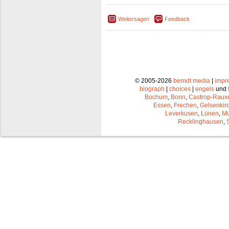
Weitersagen
Feedback
© 2005-2026
berndt media
|
impr
biograph
|
choices
|
engels
und
Bochum
,
Bonn
,
Castrop-Raux
Essen
,
Frechen
,
Gelsenkir
Leverkusen
,
Lünen
,
Mü
Recklinghausen
,