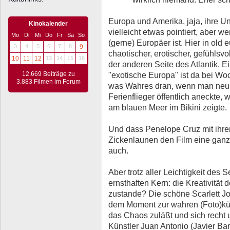
Europa und Amerika, jaja, ihre Un
Kinokalender
vielleicht etwas pointiert, aber
Mo
Di
Mi
Do
Fr
Sa
So
(gerne) Europäer ist. Hier in old 
3
4
5
6
7
8
9
chaotischer, erotischer, gefühlsvol
10
11
12
13
14
15
16
der anderen Seite des Atlantik. E
12.669 Beiträge zu
"exotische Europa" ist da bei Wo
3.883 Filmen im Forum
was Wahres dran, wenn man neulic
Ferienflieger öffentlich aneckte,
am blauen Meer im Bikini zeigte.
Und dass Penelope Cruz mit ihre
Zickenlaunen den Film eine ganze
auch.
Aber trotz aller Leichtigkeit des 
ernsthaften Kern: die Kreativität 
zustande? Die schöne Scarlett Joh
dem Moment zur wahren (Foto)kün
das Chaos zuläßt und sich recht
Künstler Juan Antonio (Javier Ba