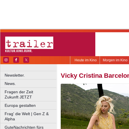
Heute im Kino
Morgen im Kino
Vicky Cristina Barcelo
Newsletter.
News.
Fragen der Zeit
Zukunft JETZT
Europa gestalten
Frag' die Welt | Gen Z &
Alpha
GuteNachrichten fürs