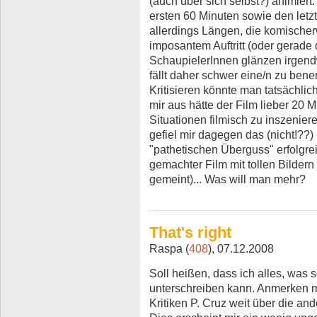
(auch über sich selbst?) animiert.
ersten 60 Minuten sowie den letz
allerdings Längen, die komischer
imposantem Auftritt (oder gerade
SchaupielerInnen glänzen irgendwie
fällt daher schwer eine/n zu ben
Kritisieren könnte man tatsächlic
mir aus hätte der Film lieber 20 
Situationen filmisch zu inszeniere
gefiel mir dagegen das (nicht!??
"pathetischen Überguss" erfolgreic
gemachter Film mit tollen Bildern
gemeint)... Was will man mehr?
That's right
Raspa (
408
), 07.12.2008
Soll heißen, dass ich alles, was 
unterschreiben kann. Anmerken m
Kritiken P. Cruz weit über die and