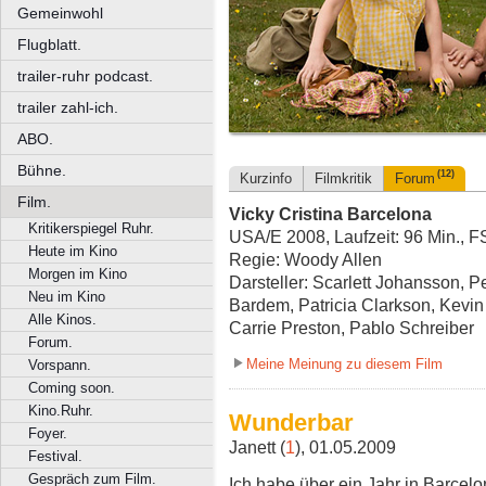
Gemeinwohl
Flugblatt.
trailer-ruhr podcast.
trailer zahl-ich.
ABO.
Bühne.
(12)
Kurzinfo
Filmkritik
Forum
Film.
Vicky Cristina Barcelona
Kritikerspiegel Ruhr.
USA/E 2008, Laufzeit: 96 Min., F
Heute im Kino
Regie: Woody Allen
Morgen im Kino
Darsteller: Scarlett Johansson, 
Neu im Kino
Bardem, Patricia Clarkson, Kevin
Alle Kinos.
Carrie Preston, Pablo Schreiber
Forum.
Meine Meinung zu diesem Film
Vorspann.
Coming soon.
Kino.Ruhr.
Wunderbar
Foyer.
Janett (
1
), 01.05.2009
Festival.
Gespräch zum Film.
Ich habe über ein Jahr in Barcelo