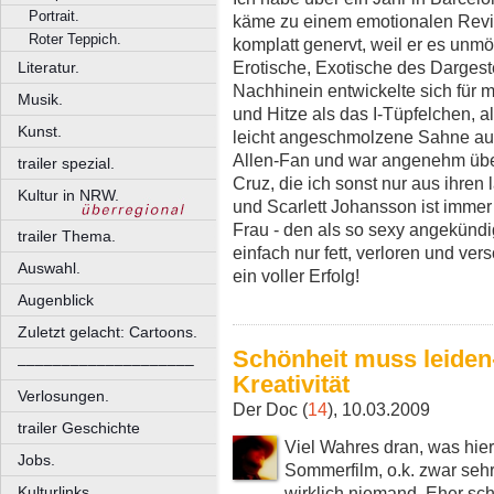
Portrait.
käme zu einem emotionalen Reviv
Roter Teppich.
komplatt genervt, weil er es unm
Erotische, Exotische des Dargest
Literatur.
Nachhinein entwickelte sich für 
Musik.
und Hitze als das I-Tüpfelchen, al
Kunst.
leicht angeschmolzene Sahne auf 
Allen-Fan und war angenehm über
trailer spezial.
Cruz, die ich sonst nur aus ihren
Kultur in NRW.
und Scarlett Johansson ist immer 
Frau - den als so sexy angekündi
trailer Thema.
einfach nur fett, verloren und vers
Auswahl.
ein voller Erfolg!
Augenblick
Zuletzt gelacht: Cartoons.
Schönheit muss leiden
––––––––––––––––––––
Kreativität
Verlosungen.
Der Doc (
14
), 10.03.2009
trailer Geschichte
Viel Wahres dran, was hier 
Jobs.
Sommerfilm, o.k. zwar seh
Kulturlinks.
wirklich niemand. Eher sc