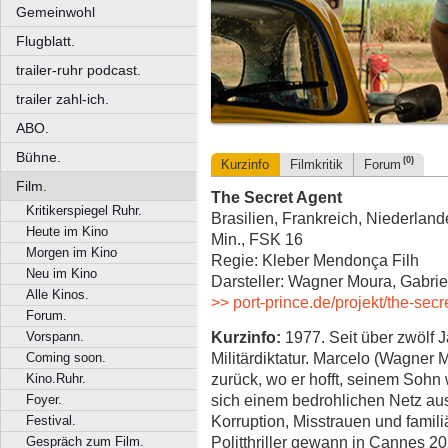
Gemeinwohl
Flugblatt.
trailer-ruhr podcast.
trailer zahl-ich.
ABO.
Bühne.
(0)
Kurzinfo
Filmkritik
Forum
Film.
The Secret Agent
Kritikerspiegel Ruhr.
Brasilien, Frankreich, Niederland
Heute im Kino
Min., FSK 16
Morgen im Kino
Regie: Kleber Mendonça Filh
Neu im Kino
Darsteller: Wagner Moura, Gabri
Alle Kinos.
>> port-prince.de/projekt/the-secr
Forum.
Kurzinfo:
1977. Seit über zwölf J
Vorspann.
Militärdiktatur. Marcelo (Wagner 
Coming soon.
zurück, wo er hofft, seinem Sohn
Kino.Ruhr.
sich einem bedrohlichen Netz au
Foyer.
Korruption, Misstrauen und famil
Festival.
Politthriller gewann in Cannes 
Gespräch zum Film.