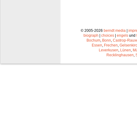
© 2005-2026
berndt media
|
impr
biograph
|
choices
|
engels
und
Bochum
,
Bonn
,
Castrop-Raux
Essen
,
Frechen
,
Gelsenkir
Leverkusen
,
Lünen
,
Mü
Recklinghausen
,