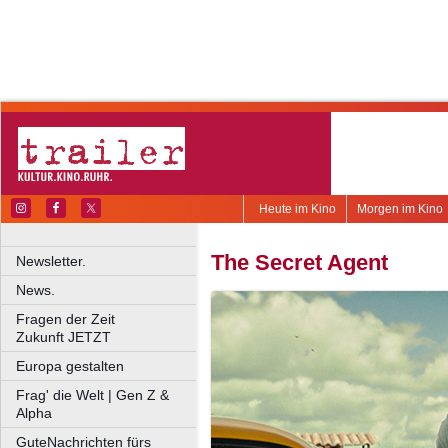
Heute im Kino
Morgen im Kino
The Secret Agent
Newsletter.
News.
Fragen der Zeit
Zukunft JETZT
Europa gestalten
Frag' die Welt | Gen Z &
Alpha
GuteNachrichten fürs