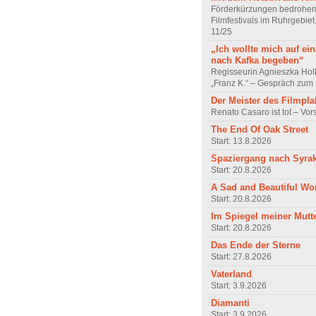
Förderkürzungen bedrohen
Filmfestivals im Ruhrgebie
11/25
„Ich wollte mich auf ei
nach Kafka begeben“
Regisseurin Agnieszka Hol
„Franz K.“ – Gespräch zum 
Der Meister des Filmpla
Renato Casaro ist tot – Vo
The End Of Oak Street
Start: 13.8.2026
Spaziergang nach Syra
Start: 20.8.2026
A Sad and Beautiful Wo
Start: 20.8.2026
Im Spiegel meiner Mutt
Start: 20.8.2026
Das Ende der Sterne
Start: 27.8.2026
Vaterland
Start: 3.9.2026
Diamanti
Start: 3.9.2026