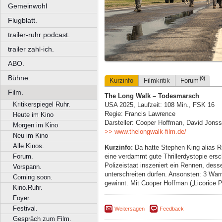
Gemeinwohl
Flugblatt.
trailer-ruhr podcast.
trailer zahl-ich.
ABO.
Bühne.
(0)
Kurzinfo
Filmkritik
Forum
Film.
The Long Walk – Todesmarsch
Kritikerspiegel Ruhr.
USA 2025, Laufzeit: 108 Min., FSK 16
Regie: Francis Lawrence
Heute im Kino
Darsteller: Cooper Hoffman, David Jonss
Morgen im Kino
>> www.thelongwalk-film.de/
Neu im Kino
Alle Kinos.
Kurzinfo:
Da hatte Stephen King alias 
eine verdammt gute Thrillerdystopie ersch
Forum.
Polizeistaat inszeniert ein Rennen, dess
Vorspann.
unterschreiten dürfen. Ansonsten: 3 War
Coming soon.
gewinnt. Mit Cooper Hoffman („Licorice P
Kino.Ruhr.
Foyer.
Festival.
Weitersagen
Feedback
Gespräch zum Film.