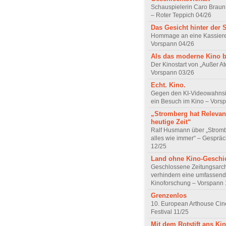
Schauspielerin Caro Braun
– Roter Teppich 04/26
Das Gesicht hinter der 
Hommage an eine Kassiere
Vorspann 04/26
Als das moderne Kino 
Der Kinostart von „Außer A
Vorspann 03/26
Echt. Kino.
Gegen den KI-Videowahnsin
ein Besuch im Kino – Vors
„Stromberg hat Relevanz
heutige Zeit“
Ralf Husmann über „Strom
alles wie immer“ – Gesprä
12/25
Land ohne Kino-Geschi
Geschlossene Zeitungsarc
verhindern eine umfassend
Kinoforschung – Vorspann 
Grenzenlos
10. European Arthouse Ci
Festival 11/25
Mit dem Rotstift ans Ki