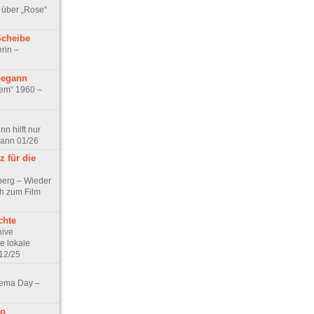
 über „Rose“
Scheibe
rin –
begann
tem“ 1960 –
n hilft nur
pann 01/26
 für die
berg – Wieder
ch zum Film
chte
hive
e lokale
12/25
nema Day –
no