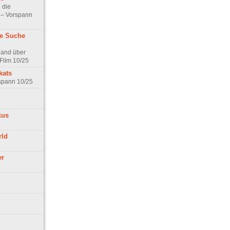
 die
t – Vorspann
ne Suche
land über
Film 10/25
kats
rspann 10/25
kus
rld
er