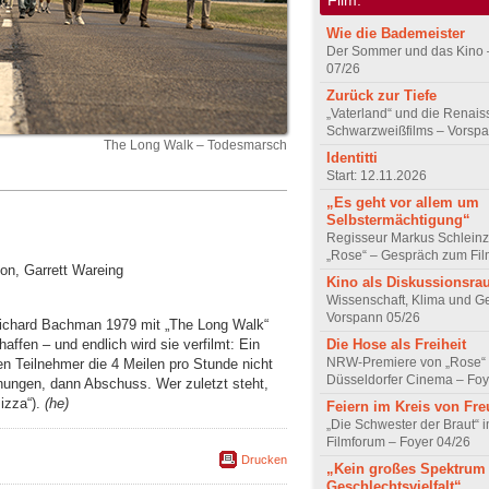
Wie die Bademeister
Der Sommer und das Kino 
07/26
Zurück zur Tiefe
„Vaterland“ und die Renai
Schwarzweißfilms – Vorsp
The Long Walk – Todesmarsch
Identitti
Start: 12.11.2026
„Es geht vor allem um
Selbstermächtigung“
Regisseur Markus Schleinz
„Rose“ – Gespräch zum Fil
on, Garrett Wareing
Kino als Diskussionsr
Wissenschaft, Klima und G
Vorspann 05/26
Richard Bachman 1979 mit „The Long Walk“
affen – und endlich wird sie verfilmt: Ein
Die Hose als Freiheit
NRW-Premiere von „Rose“
en Teilnehmer die 4 Meilen pro Stunde nicht
Düsseldorfer Cinema – Foy
nungen, dann Abschuss. Wer zuletzt steht,
izza“).
(he)
Feiern im Kreis von Fr
„Die Schwester der Braut“ 
Filmforum – Foyer 04/26
Drucken
„Kein großes Spektrum
Geschlechtsvielfalt“