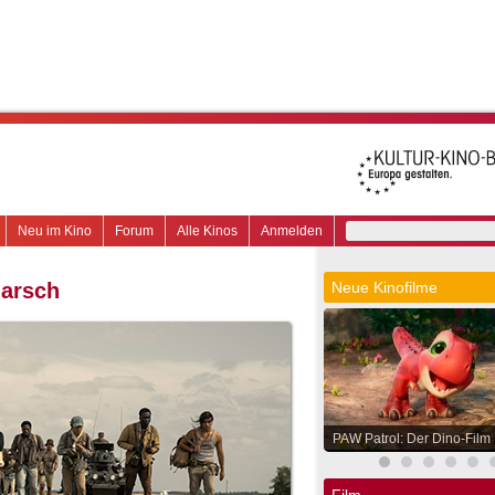
Neu im Kino
Forum
Alle Kinos
Anmelden
marsch
Neue Kinofilme
PAW Patrol: Der Dino-Film
Film.