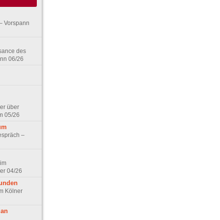
– Vorspann
ssance des
ann 06/26
er über
m 05/26
aum
espräch –
 im
er 04/26
eunden
im Kölner
 an