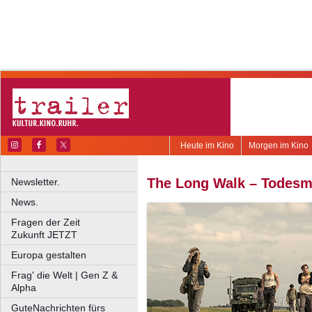
Heute im Kino
Morgen im Kino
The Long Walk – Todes
Newsletter.
News.
Fragen der Zeit
Zukunft JETZT
Europa gestalten
Frag' die Welt | Gen Z &
Alpha
GuteNachrichten fürs