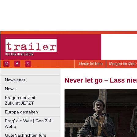
Heute im Kino
Morgen im Kino
Never let go – Lass ni
Newsletter.
News.
Fragen der Zeit
Zukunft JETZT
Europa gestalten
Frag' die Welt | Gen Z &
Alpha
GuteNachrichten fürs