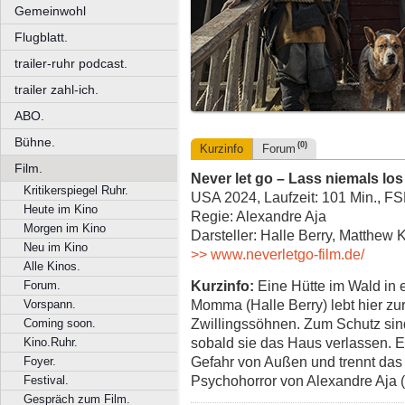
Gemeinwohl
Flugblatt.
trailer-ruhr podcast.
trailer zahl-ich.
ABO.
Bühne.
(0)
Kurzinfo
Forum
Film.
Never let go – Lass niemals los
Kritikerspiegel Ruhr.
USA 2024, Laufzeit: 101 Min., F
Heute im Kino
Regie: Alexandre Aja
Morgen im Kino
Darsteller: Halle Berry, Matthew 
Neu im Kino
>> www.neverletgo-film.de/
Alle Kinos.
Kurzinfo:
Eine Hütte im Wald in 
Forum.
Momma (Halle Berry) lebt hier zu
Vorspann.
Zwillingssöhnen. Zum Schutz sind
Coming soon.
sobald sie das Haus verlassen. E
Kino.Ruhr.
Gefahr von Außen und trennt da
Foyer.
Psychohorror von Alexandre Aja (
Festival.
Gespräch zum Film.