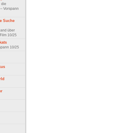
 die
t – Vorspann
ne Suche
land über
Film 10/25
kats
rspann 10/25
kus
rld
er