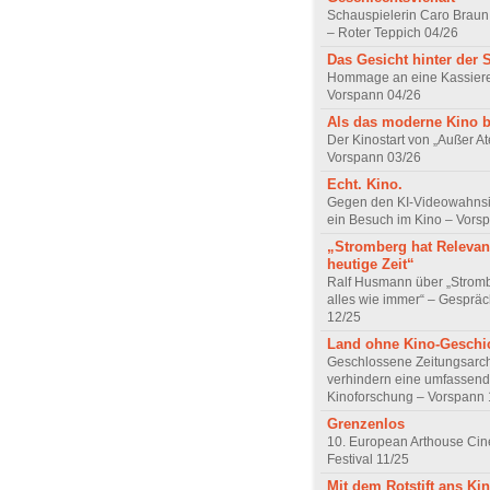
Schauspielerin Caro Braun
– Roter Teppich 04/26
Das Gesicht hinter der 
Hommage an eine Kassiere
Vorspann 04/26
Als das moderne Kino 
Der Kinostart von „Außer A
Vorspann 03/26
Echt. Kino.
Gegen den KI-Videowahnsin
ein Besuch im Kino – Vors
„Stromberg hat Relevanz
heutige Zeit“
Ralf Husmann über „Strom
alles wie immer“ – Gesprä
12/25
Land ohne Kino-Geschi
Geschlossene Zeitungsarc
verhindern eine umfassend
Kinoforschung – Vorspann 
Grenzenlos
10. European Arthouse Ci
Festival 11/25
Mit dem Rotstift ans Ki