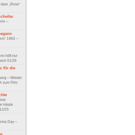
 über „Rose“
Scheibe
rin –
begann
tem“ 1960 –
n hilft nur
pann 01/26
 für die
berg – Wieder
ch zum Film
chte
hive
e lokale
12/25
nema Day –
no