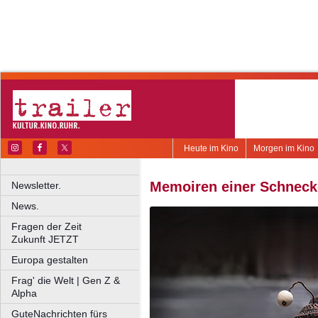
Heute im Kino
Morgen im Kino
Memoiren einer Schneck
Newsletter.
News.
Fragen der Zeit
Zukunft JETZT
Europa gestalten
Frag' die Welt | Gen Z &
Alpha
GuteNachrichten fürs