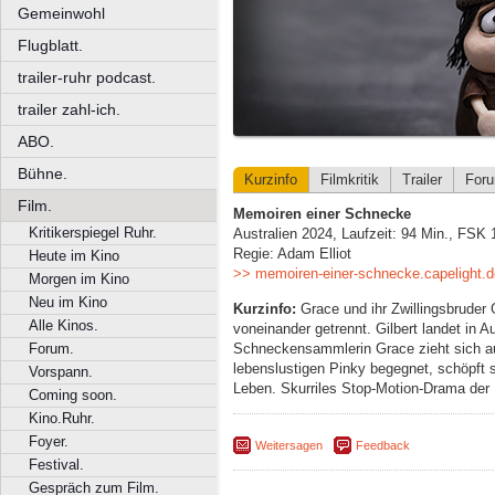
Gemeinwohl
Flugblatt.
trailer-ruhr podcast.
trailer zahl-ich.
ABO.
Bühne.
Kurzinfo
Filmkritik
Trailer
For
Film.
Memoiren einer Schnecke
Kritikerspiegel Ruhr.
Australien 2024, Laufzeit: 94 Min., FSK 
Regie: Adam Elliot
Heute im Kino
>> memoiren-einer-schnecke.capelight.d
Morgen im Kino
Neu im Kino
Kurzinfo:
Grace und ihr Zwillingsbruder 
Alle Kinos.
voneinander getrennt. Gilbert landet in Au
Schneckensammlerin Grace zieht sich aus
Forum.
lebenslustigen Pinky begegnet, schöpft
Vorspann.
Leben. Skurriles Stop-Motion-Drama de
Coming soon.
Kino.Ruhr.
Foyer.
Weitersagen
Feedback
Festival.
Gespräch zum Film.