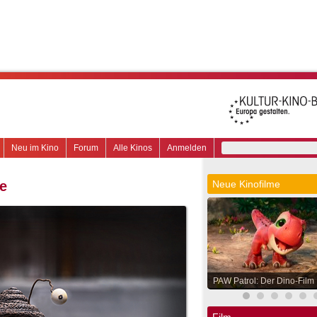
Neu im Kino
Forum
Alle Kinos
Anmelden
e
Neue Kinofilme
PAW Patrol: Der Dino-Film
Film.