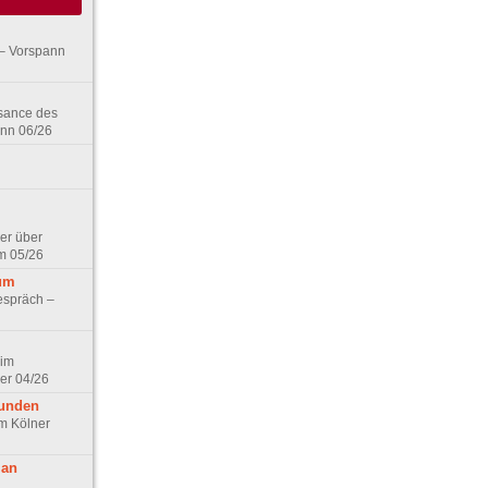
– Vorspann
ssance des
ann 06/26
er über
m 05/26
aum
espräch –
 im
er 04/26
eunden
im Kölner
 an