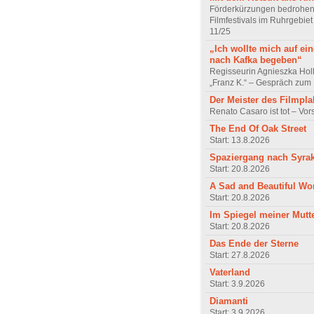
Förderkürzungen bedrohen
Filmfestivals im Ruhrgebie
11/25
„Ich wollte mich auf ei
nach Kafka begeben“
Regisseurin Agnieszka Hol
„Franz K.“ – Gespräch zum 
Der Meister des Filmpla
Renato Casaro ist tot – Vo
The End Of Oak Street
Start: 13.8.2026
Spaziergang nach Syra
Start: 20.8.2026
A Sad and Beautiful Wo
Start: 20.8.2026
Im Spiegel meiner Mutt
Start: 20.8.2026
Das Ende der Sterne
Start: 27.8.2026
Vaterland
Start: 3.9.2026
Diamanti
Start: 3.9.2026