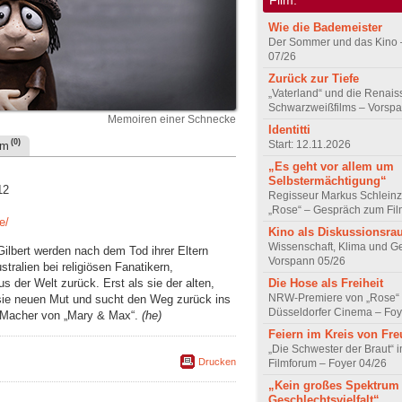
Wie die Bademeister
Der Sommer und das Kino 
07/26
Zurück zur Tiefe
„Vaterland“ und die Renai
Schwarzweißfilms – Vorsp
Memoiren einer Schnecke
Identitti
(0)
Start: 12.11.2026
um
„Es geht vor allem um
Selbstermächtigung“
12
Regisseur Markus Schleinz
„Rose“ – Gespräch zum Fil
e/
Kino als Diskussionsr
Wissenschaft, Klima und G
Gilbert werden nach dem Tod ihrer Eltern
Vorspann 05/26
stralien bei religiösen Fanatikern,
 der Welt zurück. Erst als sie der alten,
Die Hose als Freiheit
NRW-Premiere von „Rose“
 sie neuen Mut und sucht den Weg zurück ins
Düsseldorfer Cinema – Foy
r Macher von „Mary & Max“.
(he)
Feiern im Kreis von Fr
„Die Schwester der Braut“ 
Drucken
Filmforum – Foyer 04/26
„Kein großes Spektrum
Geschlechtsvielfalt“