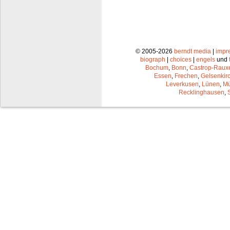
© 2005-2026
berndt media
|
impr
biograph
|
choices
|
engels
und
Bochum
,
Bonn
,
Castrop-Raux
Essen
,
Frechen
,
Gelsenkir
Leverkusen
,
Lünen
,
Mü
Recklinghausen
,