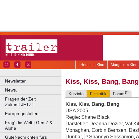
Heute im Kino
Morgen im Kino
Kiss, Kiss, Bang, Bang
Newsletter.
News.
(1)
Kurzinfo
Filmkritik
Forum
Fragen der Zeit
Kiss, Kiss, Bang, Bang
Zukunft JETZT
USA 2005
Europa gestalten
Regie: Shane Black
Frag' die Welt | Gen Z &
Darsteller: Deanna Dozier, Val Ki
Alpha
Monaghan, Corbin Bernsen, Dash
Dunbar, Shannyn Sossamon, Ange
GuteNachrichten fürs