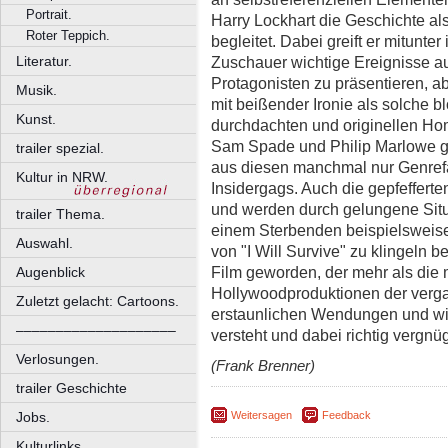
Portrait.
Harry Lockhart die Geschichte als
Roter Teppich.
begleitet. Dabei greift er mitunte
Zuschauer wichtige Ereignisse a
Literatur.
Protagonisten zu präsentieren, a
Musik.
mit beißender Ironie als solche b
Kunst.
durchdachten und originellen Ho
Sam Spade und Philip Marlowe ge
trailer spezial.
aus diesen manchmal nur Genrefa
Kultur in NRW.
Insidergags. Auch die gepfeffert
und werden durch gelungene Situ
trailer Thema.
einem Sterbenden beispielsweise
Auswahl.
von "I Will Survive" zu klingeln b
Film geworden, der mehr als die
Augenblick
Hollywoodproduktionen der verga
Zuletzt gelacht: Cartoons.
erstaunlichen Wendungen und wi
––––––––––––––––––––
versteht und dabei richtig vergnüg
Verlosungen.
(Frank Brenner)
trailer Geschichte
Weitersagen
Feedback
Jobs.
Kulturlinks.