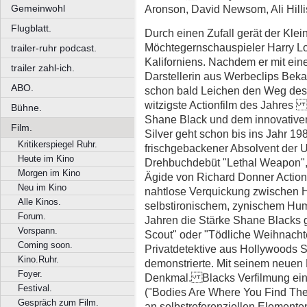
Gemeinwohl
Aronson, David Newsom, Ali Hilli
Flugblatt.
Durch einen Zufall gerät der Kle
Möchtegernschauspieler Harry Loc
trailer-ruhr podcast.
Kaliforniens. Nachdem er mit ein
trailer zahl-ich.
Darstellerin aus Werbeclips Beka
ABO.
schon bald Leichen den Weg de
witzigste Actionfilm des Jahre
Bühne.
Shane Black und dem innovativen
Film.
Silver geht schon bis ins Jahr 1
Kritikerspiegel Ruhr.
frischgebackener Absolvent der 
Heute im Kino
Drehbuchdebüt "Lethal Weapon", 
Morgen im Kino
Ägide von Richard Donner Action
Neu im Kino
nahtlose Verquickung zwischen 
Alle Kinos.
selbstironischem, zynischem Hum
Forum.
Jahren die Stärke Shane Blacks g
Vorspann.
Scout" oder "Tödliche Weihnachte
Coming soon.
Privatdetektive aus Hollywoods 
Kino.Ruhr.
demonstrierte. Mit seinem neuen F
Foyer.
Denkmal. Blacks Verfilmung ein
Festival.
("Bodies Are Where You Find The
Gespräch zum Film.
an selbstreferenziellen Elementen