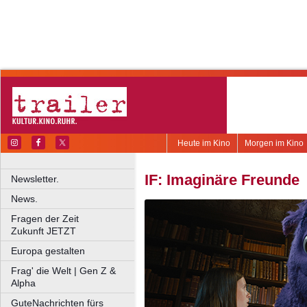
Heute im Kino
Morgen im Kino
IF: Imaginäre Freunde
Newsletter.
News.
Fragen der Zeit
Zukunft JETZT
Europa gestalten
Frag' die Welt | Gen Z &
Alpha
GuteNachrichten fürs