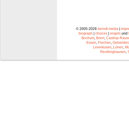
© 2005-2026
berndt media
|
impr
biograph
|
choices
|
engels
und
Bochum
,
Bonn
,
Castrop-Raux
Essen
,
Frechen
,
Gelsenkir
Leverkusen
,
Lünen
,
Mü
Recklinghausen
,