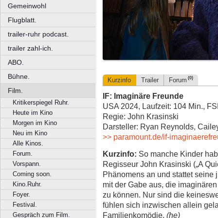
Gemeinwohl
Flugblatt.
trailer-ruhr podcast.
trailer zahl-ich.
ABO.
Bühne.
(0)
Kurzinfo
Trailer
Forum
Film.
IF: Imaginäre Freunde
Kritikerspiegel Ruhr.
USA 2024, Laufzeit: 104 Min., FS
Heute im Kino
Regie: John Krasinski
Morgen im Kino
Darsteller: Ryan Reynolds, Caile
Neu im Kino
>> paramount.de/if-imaginaerefr
Alle Kinos.
Kurzinfo:
So manche Kinder habe
Forum.
Regisseur John Krasinski („A Qui
Vorspann.
Phänomens an und stattet seine 
Coming soon.
mit der Gabe aus, die imaginär
Kino.Ruhr.
zu können. Nur sind die keinesw
Foyer.
fühlen sich inzwischen allein ge
Festival.
Familienkomödie.
(he)
Gespräch zum Film.