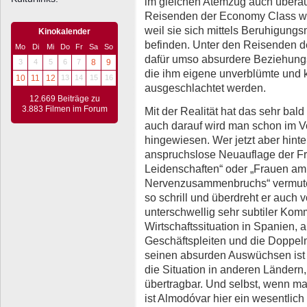
im gleichen Atemzug auch überaus
Reisenden der Economy Class w
weil sie sich mittels Beruhigungsm
Kinokalender
befinden. Unter den Reisenden d
Mo
Di
Mi
Do
Fr
Sa
So
dafür umso absurdere Beziehungs
3
4
5
6
7
8
9
die ihm eigene unverblümte und
10
11
12
13
14
15
16
ausgeschlachtet werden.
12.669 Beiträge zu
3.883 Filmen im Forum
Mit der Realität hat das sehr bald 
auch darauf wird man schon im V
hingewiesen. Wer jetzt aber hint
anspruchslose Neuauflage der Fr
Leidenschaften“ oder „Frauen a
Nervenzusammenbruchs“ vermutet,
so schrill und überdreht er auch v
unterschwellig sehr subtiler Komm
Wirtschaftssituation in Spanien, 
Geschäftspleiten und die Doppelmo
seinen absurden Auswüchsen ist 
die Situation in anderen Ländern
übertragbar. Und selbst, wenn ma
ist Almodóvar hier ein wesentlich 