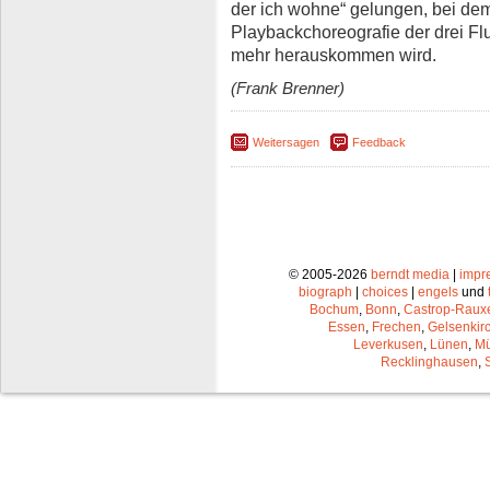
der ich wohne“ gelungen, bei de
Playbackchoreografie der drei Fl
mehr herauskommen wird.
(Frank Brenner)
Weitersagen
Feedback
© 2005-2026
berndt media
|
impr
biograph
|
choices
|
engels
und
Bochum
,
Bonn
,
Castrop-Raux
Essen
,
Frechen
,
Gelsenkir
Leverkusen
,
Lünen
,
Mü
Recklinghausen
,