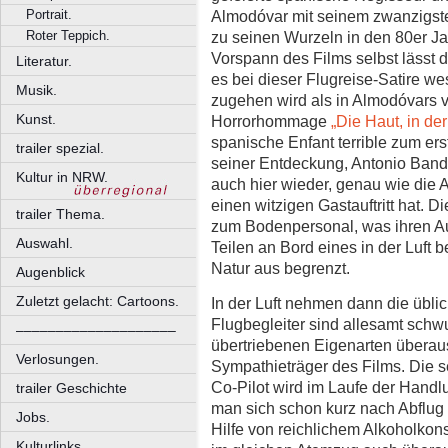
Portrait.
Almodóvar mit seinem zwanzigste
Roter Teppich.
zu seinen Wurzeln in den 80er Ja
Vorspann des Films selbst lässt 
Literatur.
es bei dieser Flugreise-Satire we
Musik.
zugehen wird als in Almodóvars
Kunst.
Horrorhommage
„Die Haut, in de
spanische Enfant terrible zum ers
trailer spezial.
seiner Entdeckung, Antonio Band
Kultur in NRW.
auch hier wieder, genau wie die
einen witzigen Gastauftritt hat. D
trailer Thema.
zum Bodenpersonal, was ihren Auft
Auswahl.
Teilen an Bord eines in der Luft b
Natur aus begrenzt.
Augenblick
Zuletzt gelacht: Cartoons.
In der Luft nehmen dann die üblic
Flugbegleiter sind allesamt schwu
––––––––––––––––––––
übertriebenen Eigenarten überaus
Verlosungen.
Sympathieträger des Films. Die s
Co-Pilot wird im Laufe der Handl
trailer Geschichte
man sich schon kurz nach Abflug d
Jobs.
Hilfe von reichlichem Alkoholko
Kulturlinks.