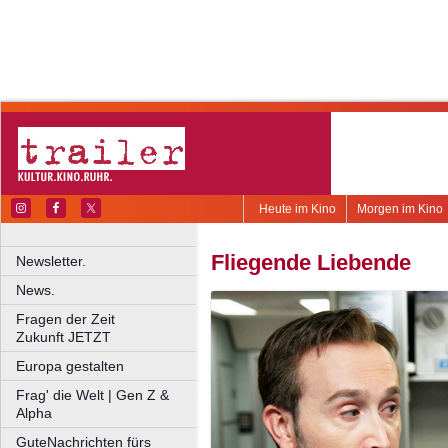
Heute im Kino
Morgen im Kino
Fliegende Liebende
Newsletter.
News.
Fragen der Zeit
Zukunft JETZT
Europa gestalten
Frag' die Welt | Gen Z &
Alpha
GuteNachrichten fürs