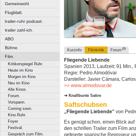
Gemeinwohl
Flugblatt.
trailer-ruhr podcast.
trailer zahl-ich.
ABO.
Bühne.
(2)
Kurzinfo
Filmkritik
Forum
Film.
Fliegende Liebende
Kritikerspiegel Ruhr.
Spanien 2013, Laufzeit: 91 Min.,
Heute im Kino
Regie: Pedro Almodóvar
Morgen im Kino
Darsteller: Javier Cámara, Carlo
Neu im Kino
>> www.almodovar.de
Alle Kinos.
Knallbunte Satire
Forum.
Vorspann.
Saftschubsen
Coming soon.
„Fliegende Liebende“
von Pedr
Kino.Ruhr.
Foyer.
Es genügt schon, einen Blick auf
Festival.
den schrillen Trailer zum Film a
Gespräch zum Film.
gefeierte spanische Regisseur u