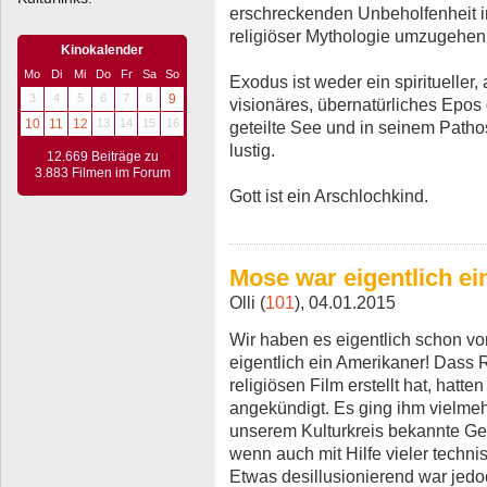
erschreckenden Unbeholfenheit in
religiöser Mythologie umzugehen
Kinokalender
Mo
Di
Mi
Do
Fr
Sa
So
Exodus ist weder ein spiritueller,
3
4
5
6
7
8
9
visionäres, übernatürliches Epos 
10
11
12
13
14
15
16
geteilte See und in seinem Patho
lustig.
12.669 Beiträge zu
3.883 Filmen im Forum
Gott ist ein Arschlochkind.
Mose war eigentlich ei
Olli (
101
), 04.01.2015
Wir haben es eigentlich schon v
eigentlich ein Amerikaner! Dass 
religiösen Film erstellt hat, hatt
angekündigt. Es ging ihm vielmehr
unserem Kulturkreis bekannte Ges
wenn auch mit Hilfe vieler techn
Etwas desillusionierend war jed