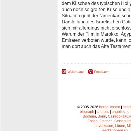
dem Klischee des typischen Holl
auch noch so großen Krise und au
Situation geht der "amerikanische
Darstellung des Israelischen Gott
sich mir allerdings nicht erschlos
Warum der Film in Marokko, Ägyp
Emiraten verboten wurde, kann i
man dort auch das Alte Testament
Weitersagen
Feedback
© 2005-2026
berndt media
|
impr
biograph
|
choices
|
engels
und
Bochum
,
Bonn
,
Castrop-Raux
Essen
,
Frechen
,
Gelsenkir
Leverkusen
,
Lünen
,
Mü
Recklinghausen
,