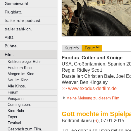
Gemeinwohl
Flugblatt.
trailer-ruhr podcast.
trailer zahl-ich.
ABO.
Bühne.
(2)
Kurzinfo
Forum
Film.
Exodus: Götter und Könige
Kritikerspiegel Ruhr.
USA, Großbritannien, Spanien 20
Heute im Kino
Regie: Ridley Scott
Morgen im Kino
Darsteller: Christian Bale, Joel 
Neu im Kino
Weaver, Ben Kingsley
Alle Kinos.
>> www.exodus-derfilm.de
Forum.
Meine Meinung zu diesem Film
Vorspann.
Coming soon.
Kino.Ruhr.
Gott möchte im Spielp
Foyer.
BertramLikursi (
6
), 07.01.2015
Festival.
Gespräch zum Film.
Tja, wo genau soll man mit seiner