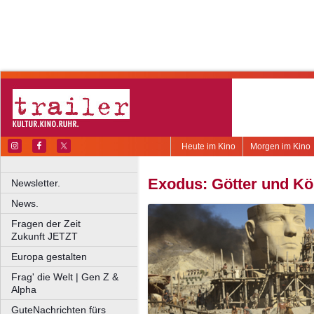
Heute im Kino
Morgen im Kino
Exodus: Götter und Kö
Newsletter.
News.
Fragen der Zeit
Zukunft JETZT
Europa gestalten
Frag' die Welt | Gen Z &
Alpha
GuteNachrichten fürs