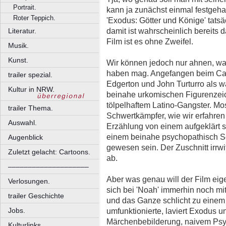
Portrait.
kann ja zunächst einmal festgeha
Roter Teppich.
'Exodus: Götter und Könige' tatsä
damit ist wahrscheinlich bereits 
Literatur.
Film ist es ohne Zweifel.
Musik.
Kunst.
Wir können jedoch nur ahnen, was
haben mag. Angefangen beim Cas
trailer spezial.
Edgerton und John Turturro als w
Kultur in NRW.
beinahe urkomischen Figurenzei
tölpelhaftem Latino-Gangster. Mo
trailer Thema.
Schwertkämpfer, wie wir erfahren 
Auswahl.
Erzählung von einem aufgeklärt 
einem beinahe psychopathisch Sc
Augenblick
gewesen sein. Der Zuschnitt irrwi
Zuletzt gelacht: Cartoons.
ab.
––––––––––––––––––––
Aber was genau will der Film eig
Verlosungen.
sich bei 'Noah' immerhin noch m
trailer Geschichte
und das Ganze schlicht zu einem 
umfunktionierte, laviert Exodus 
Jobs.
Märchenbebilderung, naivem Ps
Kulturlinks.