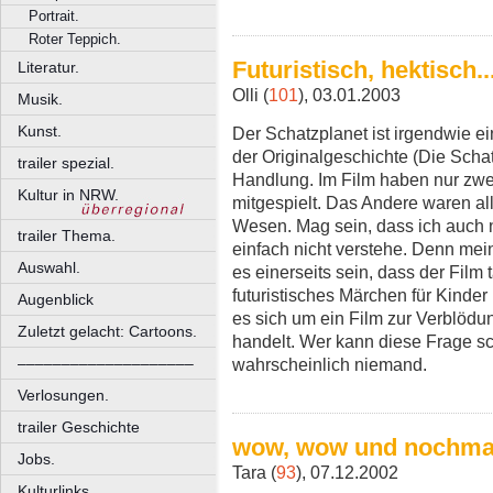
Portrait.
Roter Teppich.
Futuristisch, hektisch..
Literatur.
Olli (
101
), 03.01.2003
Musik.
Kunst.
Der Schatzplanet ist irgendwie 
der Originalgeschichte (Die Schatz
trailer spezial.
Handlung. Im Film haben nur zwei
Kultur in NRW.
mitgespielt. Das Andere waren al
Wesen. Mag sein, dass ich auch n
trailer Thema.
einfach nicht verstehe. Denn mei
Auswahl.
es einerseits sein, dass der Film 
futuristisches Märchen für Kinder
Augenblick
es sich um ein Film zur Verblöd
Zuletzt gelacht: Cartoons.
handelt. Wer kann diese Frage s
wahrscheinlich niemand.
––––––––––––––––––––
Verlosungen.
trailer Geschichte
wow, wow und nochma
Jobs.
Tara (
93
), 07.12.2002
Kulturlinks.