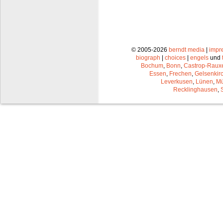
© 2005-2026
berndt media
|
impr
biograph
|
choices
|
engels
und
Bochum
,
Bonn
,
Castrop-Raux
Essen
,
Frechen
,
Gelsenkir
Leverkusen
,
Lünen
,
Mü
Recklinghausen
,