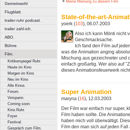
Meine Meinung zu diesem Film
Gemeinwohl
Flugblatt.
State-of-the-art-Anima
trailer-ruhr podcast.
yoerk (
103
), 06.07.2003
trailer zahl-ich.
Also ich kann Mönti nicht 
ABO.
Geschmacksache.
Ich fand den Film auf jede
Bühne.
was die Animation anging absol
Film.
Mischung aus gezeichneter und c
Kritikerspiegel Ruhr.
einfach großartig. Wer also auf "Z
Heute im Kino
dieses Animationsfeuerwerk nich
Morgen im Kino
Neu im Kino
Alle Kinos.
Super Animation
Forum.
Vorspann.
maryna (
16
), 12.03.2003
Coming soon.
Der Film war einfach nur super, k
Kino.Ruhr.
Film haben sollte. Die Animation
Foyer.
haben mich voll überwältigt. Dies
Festival.
Film den man sich auf jeden Fall
Gespräch zum Film.