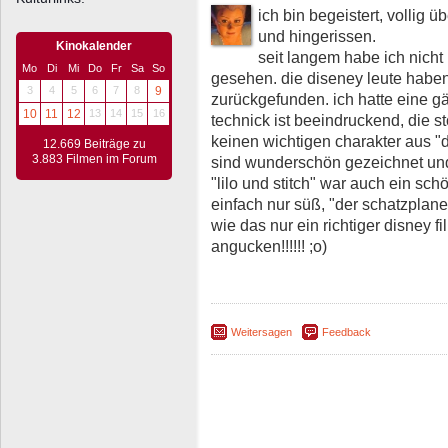
ich bin begeistert, vollig 
und hingerissen.
Kinokalender
seit langem habe ich nicht 
Mo
Di
Mi
Do
Fr
Sa
So
gesehen. die diseney leute haben
3
4
5
6
7
8
9
zurückgefunden. ich hatte eine g
10
11
12
13
14
15
16
technick ist beeindruckend, die st
keinen wichtigen charakter aus "d
12.669 Beiträge zu
3.883 Filmen im Forum
sind wunderschön gezeichnet und 
"lilo und stitch" war auch ein sch
einfach nur süß, "der schatzplan
wie das nur ein richtiger disney f
angucken!!!!!! ;o)
Weitersagen
Feedback