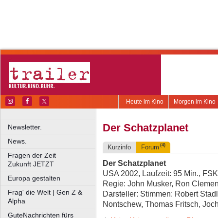
Heute im Kino
Morgen im Kino
Der Schatzplanet
Newsletter.
News.
(4)
Kurzinfo
Forum
Fragen der Zeit
Der Schatzplanet
Zukunft JETZT
USA 2002, Laufzeit: 95 Min., FSK
Europa gestalten
Regie: John Musker, Ron Clemen
Frag' die Welt | Gen Z &
Darsteller: Stimmen: Robert Stad
Alpha
Nontschew, Thomas Fritsch, Jo
GuteNachrichten fürs