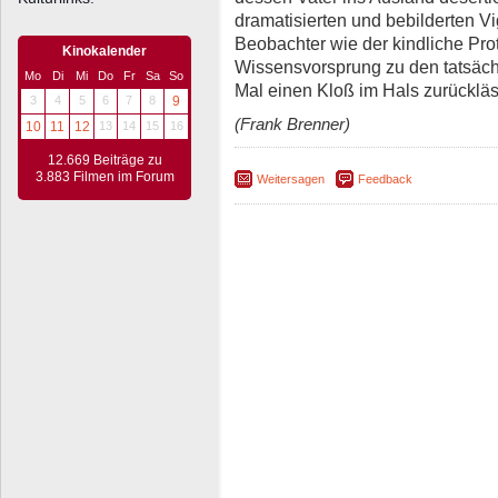
dramatisierten und bebilderten V
Beobachter wie der kindliche Pro
Kinokalender
Wissensvorsprung zu den tatsäc
Mo
Di
Mi
Do
Fr
Sa
So
Mal einen Kloß im Hals zurückläs
3
4
5
6
7
8
9
(Frank Brenner)
10
11
12
13
14
15
16
12.669 Beiträge zu
3.883 Filmen im Forum
Weitersagen
Feedback