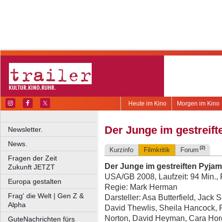
Heute im Kino
Morgen im Kino
Der Junge im gestreif
Newsletter.
News.
(2)
Kurzinfo
Filmkritik
Forum
Fragen der Zeit
Der Junge im gestreiften Pyja
Zukunft JETZT
USA/GB 2008, Laufzeit: 94 Min.,
Europa gestalten
Regie: Mark Herman
Frag' die Welt | Gen Z &
Darsteller: Asa Butterfield, Jack
Alpha
David Thewlis, Sheila Hancock, 
Norton, David Heyman, Cara Ho
GuteNachrichten fürs