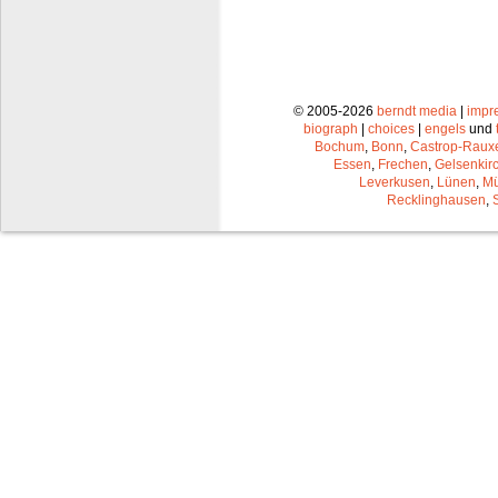
© 2005-2026
berndt media
|
impr
biograph
|
choices
|
engels
und
Bochum
,
Bonn
,
Castrop-Raux
Essen
,
Frechen
,
Gelsenkir
Leverkusen
,
Lünen
,
Mü
Recklinghausen
,