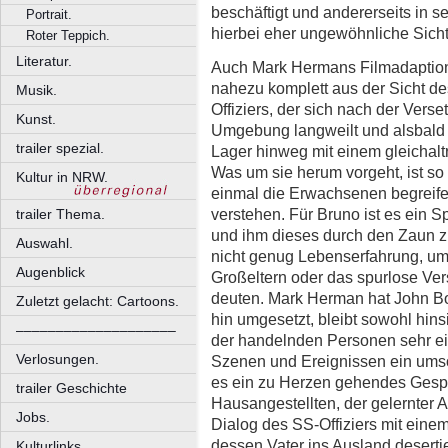
beschäftigt und andererseits in 
Portrait.
hierbei eher ungewöhnliche Sich
Roter Teppich.
Literatur.
Auch Mark Hermans Filmadaption
nahezu komplett aus der Sicht d
Musik.
Offiziers, der sich nach der Vers
Kunst.
Umgebung langweilt und alsbald
trailer spezial.
Lager hinweg mit einem gleichalt
Was um sie herum vorgeht, ist so 
Kultur in NRW.
einmal die Erwachsenen begreife
verstehen. Für Bruno ist es ein S
trailer Thema.
und ihm dieses durch den Zaun z
Auswahl.
nicht genug Lebenserfahrung, um 
Augenblick
Großeltern oder das spurlose Ver
deuten. Mark Herman hat John B
Zuletzt gelacht: Cartoons.
hin umgesetzt, bleibt sowohl hins
––––––––––––––––––––
der handelnden Personen sehr ei
Verlosungen.
Szenen und Ereignissen ein umso 
es ein zu Herzen gehendes Gesp
trailer Geschichte
Hausangestellten, der gelernter A
Jobs.
Dialog des SS-Offiziers mit eine
dessen Vater ins Ausland desertier
Kulturlinks.