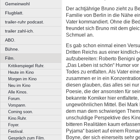
Gemeinwohl
Der achtjährige Bruno zieht zu B
Flugblatt.
Familie von Berlin in die Nähe ei
Vater kommandiert. Ohne die Bed
trailer-ruhr podcast.
freundet sich Bruno mit dem gleic
trailer zahl-ich.
Schmuel an.
ABO.
Es gab schon einmal einen Versu
Bühne.
Dritten Reichs aus einer kindlich
aufzubereiten: Roberto Benigni g
Film.
„Das Leben ist schön“ Humor vo
Kritikerspiegel Ruhr.
Todes zu entfalten. Als Vater ein
Heute im Kino
zusammen er in ein Konzentration
Morgen im Kino
diesen glauben, das alles sei nu
Neu im Kino
Poesie, die der ansonsten für se
Alle Kinos.
bekannte Komiker hier entfaltete,
Forum.
ungewöhnlichen Mittel. Bei Mark 
Vorspann.
dem man dem schwierigen Thema
Coming soon.
unschuldige Perspektive des Kin
Kino.Ruhr.
bitteren Realitäten kaum erfassen
Foyer.
Pyjama“ basiert auf einem Roman 
Festival.
Boyne, der sich einerseits sehr ge
Gespräch zum Film.