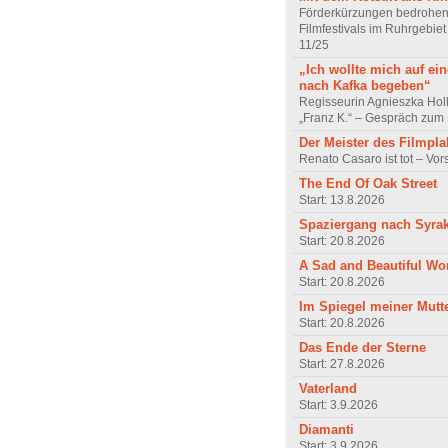
Förderkürzungen bedrohen
Filmfestivals im Ruhrgebie
11/25
„Ich wollte mich auf ei
nach Kafka begeben“
Regisseurin Agnieszka Hol
„Franz K.“ – Gespräch zum 
Der Meister des Filmpla
Renato Casaro ist tot – Vo
The End Of Oak Street
Start: 13.8.2026
Spaziergang nach Syra
Start: 20.8.2026
A Sad and Beautiful Wo
Start: 20.8.2026
Im Spiegel meiner Mutt
Start: 20.8.2026
Das Ende der Sterne
Start: 27.8.2026
Vaterland
Start: 3.9.2026
Diamanti
Start: 3.9.2026