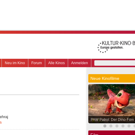
Neu im Kino
Forum
Alle Kinos
Anmelden
Neue Kinofilme
ehraj
PAW Patrol: Der Dino-Film
a
Film.