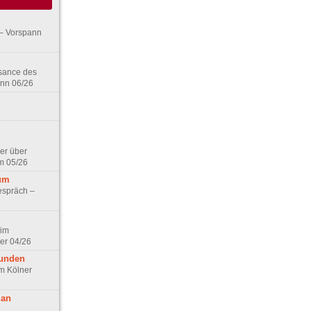
– Vorspann
ssance des
ann 06/26
er über
m 05/26
aum
espräch –
 im
er 04/26
eunden
im Kölner
 an