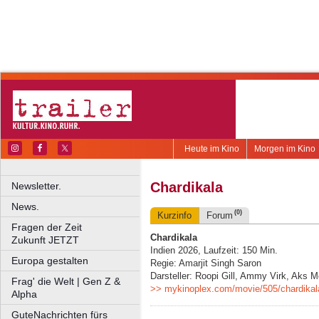
Heute im Kino
Morgen im Kino
Chardikala
Newsletter.
News.
(0)
Kurzinfo
Forum
Fragen der Zeit
Chardikala
Zukunft JETZT
Indien 2026, Laufzeit: 150 Min.
Europa gestalten
Regie: Amarjit Singh Saron
Darsteller: Roopi Gill, Ammy Virk, Aks M
Frag' die Welt | Gen Z &
>> mykinoplex.com/movie/505/chardikal
Alpha
GuteNachrichten fürs