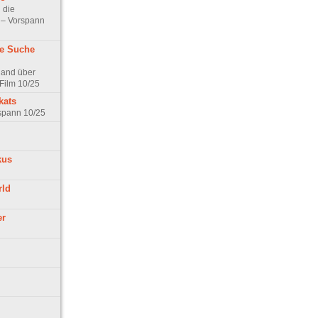
 die
t – Vorspann
ne Suche
land über
Film 10/25
kats
rspann 10/25
kus
rld
er