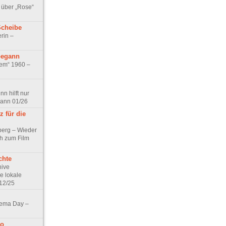
 über „Rose“
Scheibe
rin –
begann
tem“ 1960 –
n hilft nur
pann 01/26
 für die
berg – Wieder
ch zum Film
chte
hive
e lokale
12/25
nema Day –
no