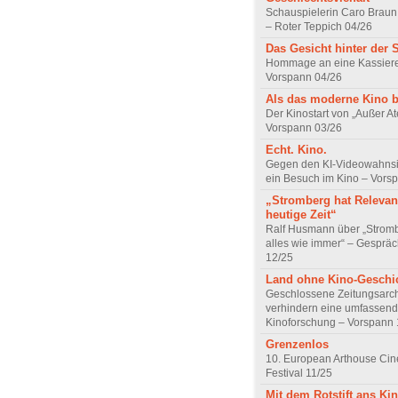
Schauspielerin Caro Braun
– Roter Teppich 04/26
Das Gesicht hinter der 
Hommage an eine Kassiere
Vorspann 04/26
Als das moderne Kino 
Der Kinostart von „Außer A
Vorspann 03/26
Echt. Kino.
Gegen den KI-Videowahnsin
ein Besuch im Kino – Vors
„Stromberg hat Relevanz
heutige Zeit“
Ralf Husmann über „Strom
alles wie immer“ – Gesprä
12/25
Land ohne Kino-Geschi
Geschlossene Zeitungsarc
verhindern eine umfassend
Kinoforschung – Vorspann 
Grenzenlos
10. European Arthouse Ci
Festival 11/25
Mit dem Rotstift ans Ki