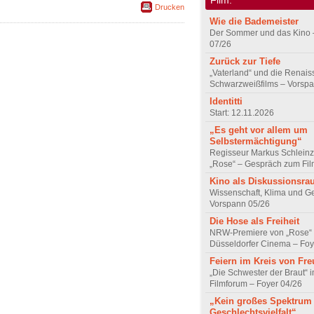
Drucken
Wie die Bademeister
Der Sommer und das Kino 
07/26
Zurück zur Tiefe
„Vaterland“ und die Renai
Schwarzweißfilms – Vorsp
Identitti
Start: 12.11.2026
„Es geht vor allem um
Selbstermächtigung“
Regisseur Markus Schleinz
„Rose“ – Gespräch zum Fil
Kino als Diskussionsr
Wissenschaft, Klima und G
Vorspann 05/26
Die Hose als Freiheit
NRW-Premiere von „Rose“
Düsseldorfer Cinema – Foy
Feiern im Kreis von Fr
„Die Schwester der Braut“ 
Filmforum – Foyer 04/26
„Kein großes Spektrum
Geschlechtsvielfalt“