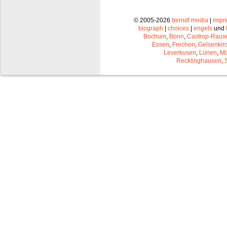
© 2005-2026
berndt media
|
impr
biograph
|
choices
|
engels
und
Bochum
,
Bonn
,
Castrop-Raux
Essen
,
Frechen
,
Gelsenkir
Leverkusen
,
Lünen
,
Mü
Recklinghausen
,