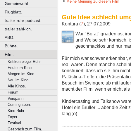
Meine Meinung zu diesem Film
Gemeinwohl
Flugblatt.
Gute Idee schlecht um
trailer-ruhr podcast.
Kontura (
7
), 27.07.2009
trailer zahl-ich.
War "Borat" gnadenlos, iro
ABO.
und Weise sehr komisch, i
geschmacklos und nur ma
Bühne.
Film.
Für mich war schwer erkennbar, 
Kritikerspiegel Ruhr.
real waren. Denn manche scheinb
Heute im Kino
konstruiert, dass ich sie ihm nich
Morgen im Kino
Palästina-Treffen, die Präsentati
Neu im Kino
Besuch im Swingerclub mit laufe
Alle Kinos.
macht der Film, wenn er nicht als
Forum.
Vorspann.
Kindercasting und Talkshow ware
Coming soon.
Hotel ein Brüller ... aber die Ze
Kino.Ruhr.
lang ;o)
Foyer.
Festival.
Gespräch zum Film.