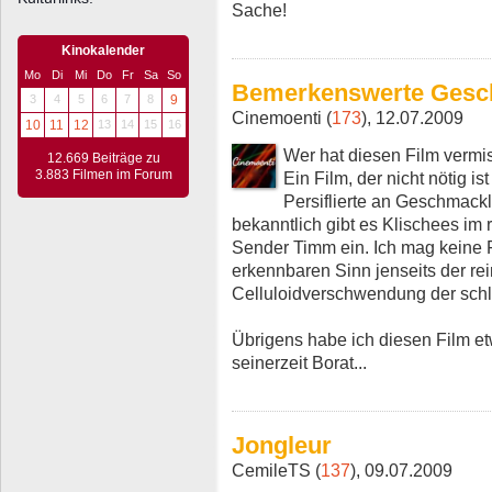
Sache!
Kinokalender
Mo
Di
Mi
Do
Fr
Sa
So
Bemerkenswerte Gesch
3
4
5
6
7
8
9
Cinemoenti (
173
), 12.07.2009
10
11
12
13
14
15
16
Wer hat diesen Film vermis
12.669 Beiträge zu
3.883 Filmen im Forum
Ein Film, der nicht nötig i
Persiflierte an Geschmackl
bekanntlich gibt es Klischees im 
Sender Timm ein. Ich mag keine
erkennbaren Sinn jenseits der re
Celluloidverschwendung der sch
Übrigens habe ich diesen Film e
seinerzeit Borat...
Jongleur
CemileTS (
137
), 09.07.2009