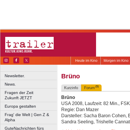
Heute im Kino
Morgen im Kino
Brüno
Newsletter.
News.
(5)
Kurzinfo
Forum
Fragen der Zeit
Brüno
Zukunft JETZT
USA 2008, Laufzeit: 82 Min., FSK
Europa gestalten
Regie: Dan Mazer
Frag' die Welt | Gen Z &
Darsteller: Sacha Baron Cohen,
Alpha
Sandra Seeling, Trishelle Cannat
GuteNachrichten fürs