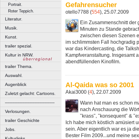
Gefahrensucher
Portrait.
Roter Teppich.
otello7788 (
554
), 25.07.2009
Literatur.
Ein Zusammenschnitt der 
Musik.
Minuten zu Stande gebrac
zwischen diesen Szenen er
Kunst.
im schlimmsten Fall hochgradig 
trailer spezial.
war das Kindercasting, die Talksho
Kampfveranstaltung. Insgesamt ab
Kultur in NRW.
abendfüllenden Kinofilm.
trailer Thema.
Auswahl.
Al-Qaida was so 2001
Augenblick
Akai3000 (
4
), 22.07.2009
Zuletzt gelacht: Cartoons.
Wann hat man es schon ma
––––––––––––––––––––
nach Anschauung die Wörte
Verlosungen.
"krass", "konsequent" & "e
trailer Geschichte
Ich habe mich köstlich amüsiert 
sein. Aber eigentlich war es ja di
Jobs.
Bester Film 2009...und meine sexu
Kulturlinks.