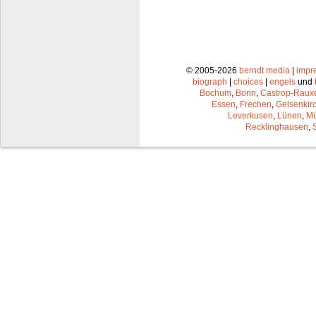
© 2005-2026
berndt media
|
impr
biograph
|
choices
|
engels
und
Bochum
,
Bonn
,
Castrop-Raux
Essen
,
Frechen
,
Gelsenkir
Leverkusen
,
Lünen
,
Mü
Recklinghausen
,