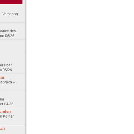
– Vorspann
ssance des
ann 06/26
er über
m 05/26
aum
espräch –
 im
er 04/26
eunden
im Kölner
 an