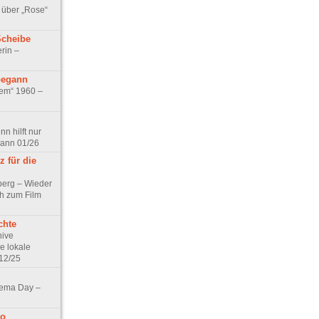
 über „Rose“
Scheibe
rin –
begann
tem“ 1960 –
n hilft nur
pann 01/26
 für die
berg – Wieder
ch zum Film
chte
hive
e lokale
12/25
nema Day –
no