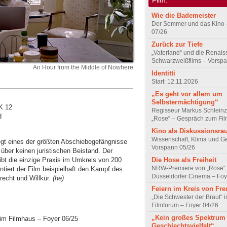
Wie die Bademeister
Der Sommer und das Kino 
07/26
Zurück zur Tiefe
„Vaterland“ und die Renai
Schwarzweißfilms – Vorsp
An Hour from the Middle of Nowhere
Identitti
Start: 12.11.2026
„Es geht vor allem um
Selbstermächtigung“
K 12
Regisseur Markus Schleinz
d
„Rose“ – Gespräch zum Fil
Kino als Diskussionsr
Wissenschaft, Klima und G
egt eines der größten Abschiebegefängnisse
Vorspann 05/26
über keinen juristischen Beistand. Der
ibt die einzige Praxis im Umkreis von 200
Die Hose als Freiheit
NRW-Premiere von „Rose“
tiert der Film beispielhaft den Kampf des
Düsseldorfer Cinema – Foy
recht und Willkür.
(he)
Feiern im Kreis von Fr
„Die Schwester der Braut“ 
Filmforum – Foyer 04/26
„Kein großes Spektrum
 im Filmhaus – Foyer 06/25
Geschlechtsvielfalt“