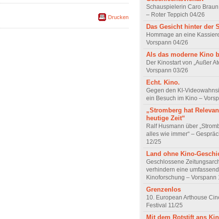
Schauspielerin Caro Braun
– Roter Teppich 04/26
Drucken
Das Gesicht hinter der 
Hommage an eine Kassiere
Vorspann 04/26
Als das moderne Kino 
Der Kinostart von „Außer A
Vorspann 03/26
Echt. Kino.
Gegen den KI-Videowahnsin
ein Besuch im Kino – Vors
„Stromberg hat Relevanz
heutige Zeit“
Ralf Husmann über „Strom
alles wie immer“ – Gesprä
12/25
Land ohne Kino-Geschi
Geschlossene Zeitungsarc
verhindern eine umfassend
Kinoforschung – Vorspann 
Grenzenlos
10. European Arthouse Ci
Festival 11/25
Mit dem Rotstift ans Ki