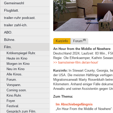
Gemeinwohl
Flugblatt.
trailer-ruhr podcast.
trailer zahl-ich.
ABO.
Bühne.
(0)
Kurzinfo
Forum
Film.
An Hour from the Middle of Nowhere
Kritikerspiegel Ruhr.
Deutschland 2024, Laufzeit: 83 Min., FS
Regie: Ole Elfenkaemper, Kathrin Sewar
Heute im Kino
>> barnsteiner-film.de/an-hour/
Morgen im Kino
Neu im Kino
Kurzinfo:
In Stewart County, Georgia, li
Alle Kinos.
der USA. Die meisten Häftlinge verfügen 
Migrationsanwalt Marty Rosenbluth betre
Forum.
Kilometern. Anhand einiger Fälle dokumen
Vorspann.
Anwalts und seiner Assistentin gegen Un
Coming soon.
Kino.Ruhr.
Zum Thema:
Foyer.
Im Abschiebegefängnis
Festival.
„An Hour From the Middle of Nowhere“
Gespräch zum Film.