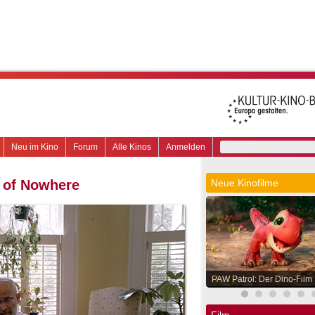
Neu im Kino
Forum
Alle Kinos
Anmelden
 of Nowhere
Neue Kinofilme
PAW Patrol: Der Dino-Film
Film.