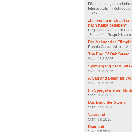
Förderkürzungen bedrohen
Filmfestivals im Ruhrgebie
11/25
„Ich wollte mich auf ei
nach Kafka begeben“
Regisseurin Agnieszka Hol
„Franz K.“ – Gespräch zum 
Der Meister des Filmpla
Renato Casaro ist tot – Vo
The End Of Oak Street
Start: 13.8.2026
Spaziergang nach Syra
Start: 20.8.2026
A Sad and Beautiful Wo
Start: 20.8.2026
Im Spiegel meiner Mutt
Start: 20.8.2026
Das Ende der Sterne
Start: 27.8.2026
Vaterland
Start: 3.9.2026
Diamanti
Start: 3.9.2026