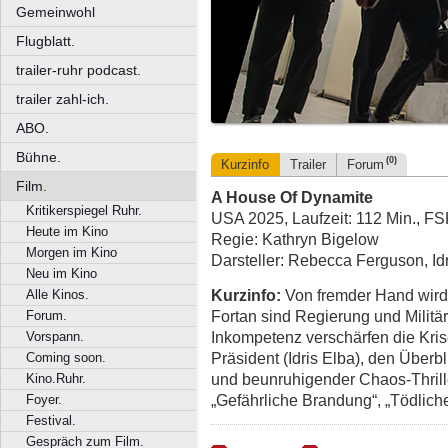
Gemeinwohl
Flugblatt.
trailer-ruhr podcast.
trailer zahl-ich.
ABO.
Bühne.
(0)
Kurzinfo
Trailer
Forum
Film.
A House Of Dynamite
Kritikerspiegel Ruhr.
USA 2025, Laufzeit: 112 Min., F
Heute im Kino
Regie: Kathryn Bigelow
Morgen im Kino
Darsteller: Rebecca Ferguson, Idr
Neu im Kino
Kurzinfo:
Von fremder Hand wird 
Alle Kinos.
Fortan sind Regierung und Militär
Forum.
Inkompetenz verschärfen die Kri
Vorspann.
Präsident (Idris Elba), den Überbl
Coming soon.
und beunruhigender Chaos-Thrill
Kino.Ruhr.
„Gefährliche Brandung“, „Tödli
Foyer.
Festival.
Gespräch zum Film.