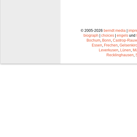
© 2005-2026
berndt media
|
impr
biograph
|
choices
|
engels
und
Bochum
,
Bonn
,
Castrop-Raux
Essen
,
Frechen
,
Gelsenkir
Leverkusen
,
Lünen
,
Mü
Recklinghausen
,