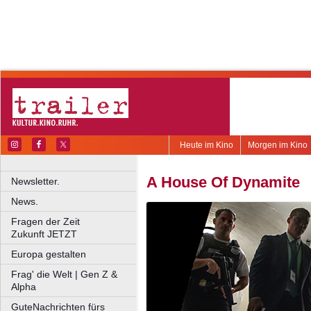
Heute im Kino
Morgen im Kino
A House Of Dynamite
Newsletter.
News.
Fragen der Zeit
Zukunft JETZT
Europa gestalten
Frag' die Welt | Gen Z &
Alpha
GuteNachrichten fürs