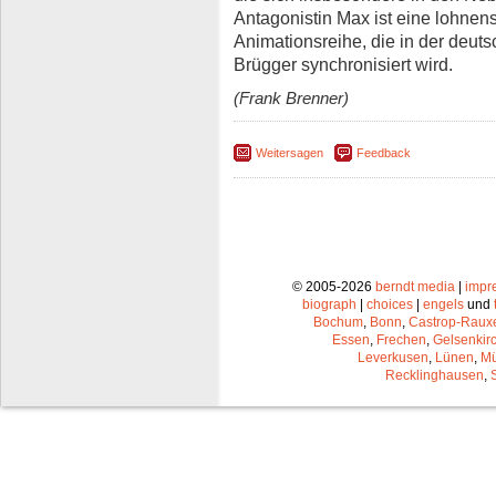
Antagonistin Max ist eine lohnen
Animationsreihe, die in der deutsc
Brügger synchronisiert wird.
(Frank Brenner)
Weitersagen
Feedback
© 2005-2026
berndt media
|
impr
biograph
|
choices
|
engels
und
Bochum
,
Bonn
,
Castrop-Raux
Essen
,
Frechen
,
Gelsenkir
Leverkusen
,
Lünen
,
Mü
Recklinghausen
,