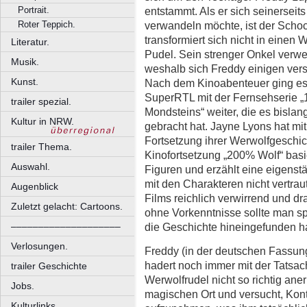
Portrait.
entstammt. Als er sich seinerseit
Roter Teppich.
verwandeln möchte, ist der Schoc
transformiert sich nicht in einen
Literatur.
Pudel. Sein strenger Onkel verwe
Musik.
weshalb sich Freddy einigen ver
Kunst.
Nach dem Kinoabenteuer ging es
SuperRTL mit der Fernsehserie 
trailer spezial.
Mondsteins“ weiter, die es bislan
Kultur in NRW.
gebracht hat. Jayne Lyons hat mi
Fortsetzung ihrer Werwolfgeschic
trailer Thema.
Kinofortsetzung „200% Wolf“ basi
Auswahl.
Figuren und erzählt eine eigens
mit den Charakteren nicht vertrau
Augenblick
Films reichlich verwirrend und dr
Zuletzt gelacht: Cartoons.
ohne Vorkenntnisse sollte man s
––––––––––––––––––––
die Geschichte hineingefunden h
Verlosungen.
Freddy (in der deutschen Fassun
hadert noch immer mit der Tatsach
trailer Geschichte
Werwolfrudel nicht so richtig aner
Jobs.
magischen Ort und versucht, Kon
Kulturlinks.