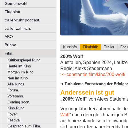
Gemeinwohl
Flugblatt.
trailer-ruhr podcast.
trailer zahl-ich.
ABO.
Bühne.
Kurzinfo
Filmkritik
Trailer
For
Film.
200% Wolf
Kritikerspiegel Ruhr.
Australien, Spanien 2024, Laufzei
Heute im Kino
Regie: Alexs Stadermann
Morgen im Kino
>> constantin.film/kino/200-wolf/
Neu im Kino
Turbulente Fortsetzung der Erfolgs
Alle Kinos.
Forum.
Anderssein ist gut
Vorspann.
„200% Wolf”
von Alexs Staderm
Coming soon.
Kino.Ruhr.
Vor ungefähr drei Jahren hatte de
Foyer.
Wolf
“ nach dem gleichnamigen Bu
Festival.
auch hierzulande sein Leinwandde
Gespräch zum Film.
sich um den Teenager Freddy Lupi