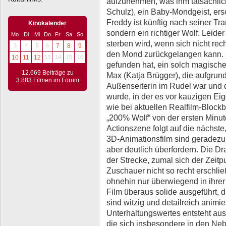
aufzunehmen, was ihm tatsächlic
Schulz), ein Baby-Mondgeist, ersc
Freddy ist künftig nach seiner Tr
Kinokalender
sondern ein richtiger Wolf. Leid
Mo
Di
Mi
Do
Fr
Sa
So
sterben wird, wenn sich nicht recht
3
4
5
6
7
8
9
den Mond zurückgelangen kann. D
10
11
12
13
14
15
16
gefunden hat, ein solch magische
12.669 Beiträge zu
Max (Katja Brügger), die aufgrund
3.883 Filmen im Forum
Außenseiterin im Rudel war und d
wurde, in der es vor kauzigen Eig
wie bei aktuellen Realfilm-Block
„200% Wolf“ von der ersten Minute
Actionszene folgt auf die nächste
3D-Animationsfilm sind geradezu 
aber deutlich überfordern. Die Dr
der Strecke, zumal sich der Zei
Zuschauer nicht so recht erschlie
ohnehin nur überwiegend in ihrer T
Film überaus solide ausgeführt, d
sind witzig und detailreich animie
Unterhaltungswertes entsteht aus
die sich insbesondere in den Neb