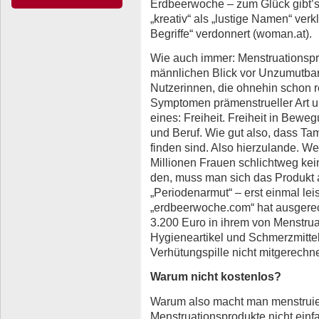
Erdbeerwoche – zum Glück gibt’
„kreativ“ als „lustige Namen“ verk
Begriffe“ verdonnert (woman.at).
Wie auch immer: Menstruationspr
männlichen Blick vor Unzumutbar
Nutzerinnen, die ohnehin schon r
Symptomen prämenstrueller Art 
eines: Freiheit. Freiheit in Bewe
und Beruf. Wie gut also, dass Ta
finden sind. Also hierzulande. W
Millionen Frauen schlichtweg kein
den, muss man sich das Produkt a
„Periodenarmut“ – erst einmal lei
„erdbeerwoche.com“ hat ausgerec
3.200 Euro in ihrem von Menstrua
Hygieneartikel und Schmerzmittel 
Verhütungspille nicht mitgerechne
Warum nicht kostenlos?
Warum also macht man menstrui
Menstruationsprodukte nicht einf