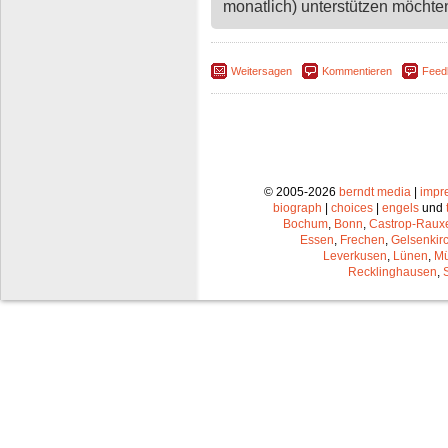
monatlich) unterstützen möchten,
Weitersagen
Kommentieren
Feed
© 2005-2026
berndt media
|
impr
biograph
|
choices
|
engels
und
Bochum
,
Bonn
,
Castrop-Raux
Essen
,
Frechen
,
Gelsenkir
Leverkusen
,
Lünen
,
Mü
Recklinghausen
,