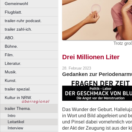
Gemeinwohl
Flugblatt.
trailer-ruhr podcast.
trailer zahl-ich.
ABO.
Trotz gro
Bühne.
Film.
Drei Millionen Liter
Literatur.
28. Februar 2023
Musik.
Gedanken zur Periodenarmut 
Kunst.
trailer spezial.
Kultur in NRW.
trailer Thema.
Das Wunder der Geburt. Halleluj
in Wort und Bild abgefeiert und b
Intro
und Pinsel dabei vornehmlich 
Leitartikel
der Akt der Zeugung ist aus der k
Interview