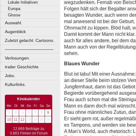
wegzudenken. Fernab von Beischl
Lokale Initiativen
Folgen hält sich der Begatter a
Europa
besagten Wunder, auch wenn der
Glosse
mal anwesend ist bei der Geburt,
Auswahl.
Ohnmacht zu kippen. Blöd halt, 
Augenblick
Damit kommt der Mann nicht klar. U
auch für alles andere, bei dem das
Zuletzt gelacht: Cartoons.
Mann auch von der Regelblutung 
––––––––––––––––––––
sehen.
Verlosungen.
Blaues Wunder
trailer Geschichte
Blut ist tabu! Mit einer Ausnahm
Jobs.
an dieser Stelle beim stolzen Ver
Kulturlinks.
Jungfernhaut, dann ist das Gebot 
Begierde vorübergehend ausgesetz
Frau auch schon mal die Steinigun
Kinokalender
Mann es dann doch mal wünscht. 
Mo
Di
Mi
Do
Fr
Sa
So
Frau ohne männliches Zutun, dan
3
4
5
6
7
8
9
Er sieht gern rot, außer regelmä
10
11
12
13
14
15
16
es Tampons, und werden sie bewo
12.669 Beiträge zu
A Man's World, auch rhetorisch:
3.883 Filmen im Forum