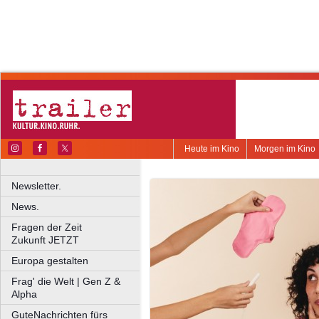
Heute im Kino
Morgen im Kino
Newsletter.
News.
Fragen der Zeit
Zukunft JETZT
Europa gestalten
Frag' die Welt | Gen Z &
Alpha
GuteNachrichten fürs